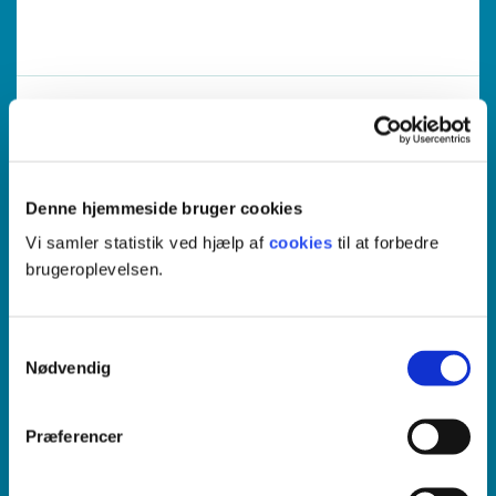
17. august 2026
3
Vejle, Odense, Øvrige Steder
Denne hjemmeside bruger cookies
Diplommodul
Vi samler statistik ved hjælp af
cookies
til at forbedre
Sundhed og ældre
brugeroplevelsen.
Klinisk Vejleder
Samtykkevalg
Nødvendig
Præferencer