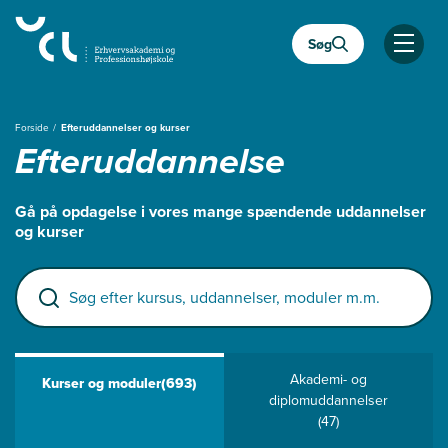
Gå
til
Søg
hovedindhold
Åben
Forside
Efteruddannelser og kurser
Efteruddannelse
Gå på opdagelse i vores mange spændende uddannelser
og kurser
Søg efter kursus, uddannelser, moduler m.m.
Akademi- og
Kurser og moduler
(693)
diplomuddannelser
(47)