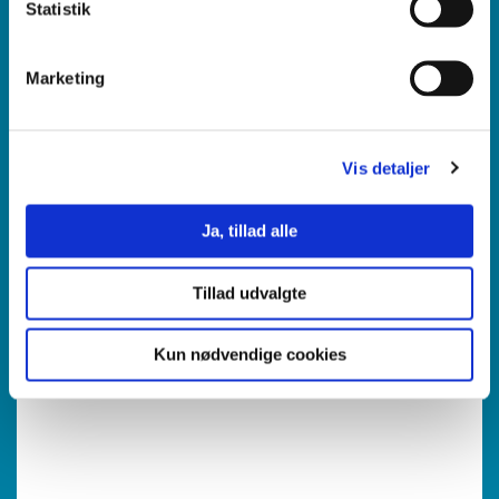
Statistik
Marketing
18. august 2026
8
Odense, Vejle
Vis detaljer
Akademimodul
Ja, tillad alle
Pædagogik og undervisning
Bushcraft og håndværk
Tillad udvalgte
Kun nødvendige cookies