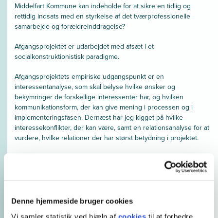
Middelfart Kommune kan indeholde for at sikre en tidlig og
rettidig indsats med en styrkelse af det tværprofessionelle
samarbejde og forældreinddragelse?
Afgangsprojektet er udarbejdet med afsæt i et
socialkonstruktionistisk paradigme.
Afgangsprojektets empiriske udgangspunkt er en
interessentanalyse, som skal belyse hvilke ønsker og
bekymringer de forskellige interessenter har, og hvilken
kommunikationsform, der kan give mening i processen og i
implementeringsfasen. Dernæst har jeg kigget på hvilke
interessekonflikter, der kan være, samt en relationsanalyse for at
vurdere, hvilke relationer der har størst betydning i projektet.
Interessentanalyse peger på, at en af de betydningsfulde
interessentgrupper er forældrene, som jeg herefter vælger at
undersøge nærmere. Til dette formål valgte jeg et kvalitativt
semistruktureret fokusgruppeinterview med forældre til børn i
alderen 0-6 år som primær kvalitativ empiri.
Denne hjemmeside bruger cookies
Vi samler statistik ved hjælp af
cookies
til at forbedre