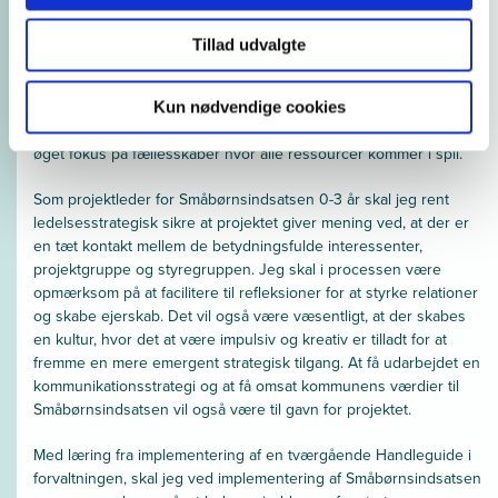
hjemmebesøg, da de i grupper er sårbare og får ikke sagt og
spurgt om det, der virkelig er væsentligt for dem.
Tillad udvalgte
Forældreuddannelse lyder spændende bare det ikke betyder
færre hjemmebesøg. Pasningstilbuddet betyder også rigtig
meget for familiens trivsel. Det spændende kunne være at
Kun nødvendige cookies
invitere forældre med over i en tænkning om kommune 3.0 med
øget fokus på fællesskaber hvor alle ressourcer kommer i spil.
Som projektleder for Småbørnsindsatsen 0-3 år skal jeg rent
ledelsesstrategisk sikre at projektet giver mening ved, at der er
en tæt kontakt mellem de betydningsfulde interessenter,
projektgruppe og styregruppen. Jeg skal i processen være
opmærksom på at facilitere til refleksioner for at styrke relationer
og skabe ejerskab. Det vil også være væsentligt, at der skabes
en kultur, hvor det at være impulsiv og kreativ er tilladt for at
fremme en mere emergent strategisk tilgang. At få udarbejdet en
kommunikationsstrategi og at få omsat kommunens værdier til
Småbørnsindsatsen vil også være til gavn for projektet.
Med læring fra implementering af en tværgående Handleguide i
forvaltningen, skal jeg ved implementering af Småbørnsindsatsen