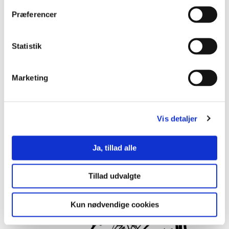
Præferencer
Fra haletudse til frø: Dyrs livscyklus som et
Statistik
eksempel på slow science
Sciencetypen slow science lader børnene få erfaringer
med et naturfænomen, som udvikler sig over længere tid.
Marketing
Pædagogen spiller en vigtig rolle som den, der har
overblik over aktivitetens begyndelse, midte og slutning
Hent kapitel 9 her
Vis detaljer
Ja, tillad alle
Tillad udvalgte
Kun nødvendige cookies