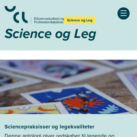
Åben
Science og Leg
Science og Leg
Sciencepraksisser og legekvaliteter
Denne antologi giver redskaber til legende og