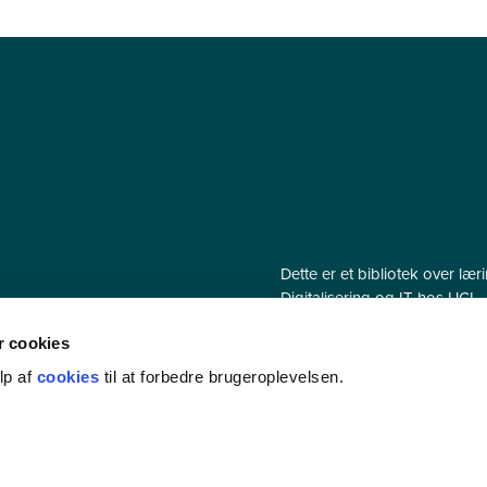
Dette er et bibliotek over læ
Digitalisering og IT hos UCL.
Læringsobjekter er digitale l
 cookies
brugt i undervisningen. Indh
fageksperter indenfor en lan
lp af
cookies
til at forbedre brugeroplevelsen.
løbende blive opdateret med 
produceret.