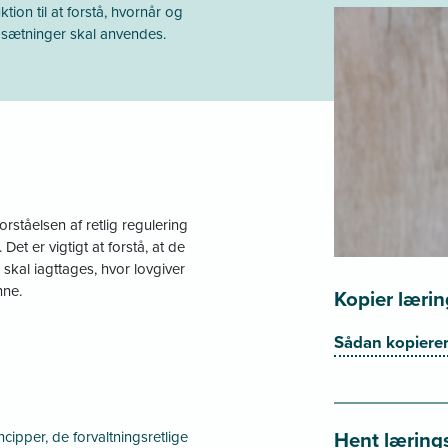
tion til at forstå, hvornår og
ndsætninger skal anvendes.
ståelsen af retlig regulering
et er vigtigt at forstå, at de
 skal iagttages, hvor lovgiver
nne.
Kopier læri
Sådan kopierer 
Hent læring
ncipper, de forvaltningsretlige