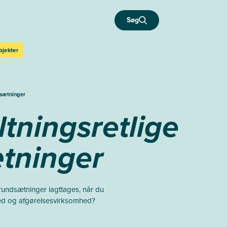
Søg
bjekter
dsætninger
ltningsretlige
tninger
grundsætninger iagttages, når du
hed og afgørelsesvirksomhed?