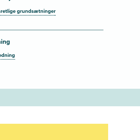
sretlige grundsætninger
ning
edning