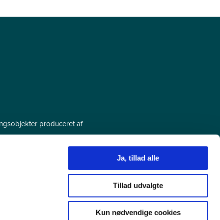
ringsobjekter produceret af
æringsforløb, som bl.a. kan blive
Ja, tillad alle
oldet er produceret i samarbejde med
g række områder og biblioteket vil
nye objekter i takt med de bliver
Tillad udvalgte
Kun nødvendige cookies