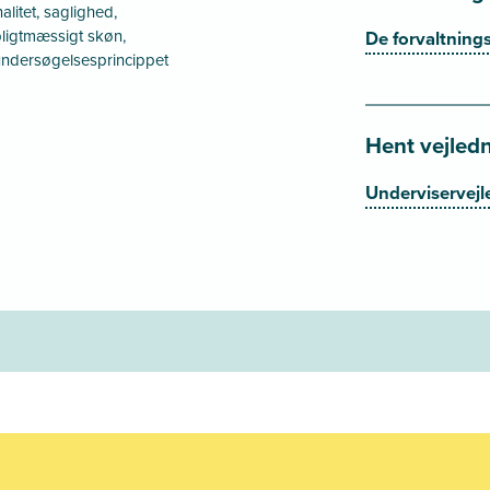
alitet, saglighed,
pligtmæssigt skøn,
De forvaltning
, undersøgelsesprincippet
Hent vejled
Underviservejl