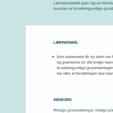
Læringsobjektet giver dig en introduk
hvordan de forvaltningsretlige gru
LÆRINGSMÅL
:
Som studerende får du viden om for
og grænserne for det lovlige skøn. D
forvaltningsretlige grundsætninger
har villet, at forvaltningen skal skø
SØGEORD
:
Retslige grundsætninger, retslige pri