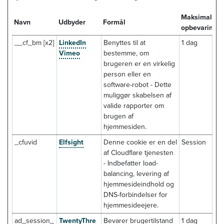
Maksimal
Navn
Udbyder
Formål
opbevaringst
__cf_bm [x2]
LinkedIn
Benyttes til at
1 dag
Vimeo
bestemme, om
brugeren er en virkelig
person eller en
software-robot - Dette
muliggør skabelsen af
valide rapporter om
brugen af
hjemmesiden.
_cfuvid
Elfsight
Denne cookie er en del
Session
af Cloudflare tjenesten
- Indbefatter load-
balancing, levering af
hjemmesideindhold og
DNS-forbindelser for
hjemmesideejere.
ad_session_
TwentyThre
Bevarer brugertilstand
1 dag