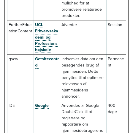
mulighed for at
promovere relaterede
produkter.
FurtherEduc
UCL
Afventer
Session
ationContent
Erhvervsaka
demi og
Professions
højskole
gscw
Getsitecontr
Indsamler data om den
Permane
ol
besøgendes brug af
nt
hjemmesiden. Dette
benyttes til at optimere
relevansen af
hjemmesidens
annoncer.
IDE
Google
Anvendes af Google
400
DoubleClick til at
dage
registrere og
rapportere om
hjemmesidebrugerens