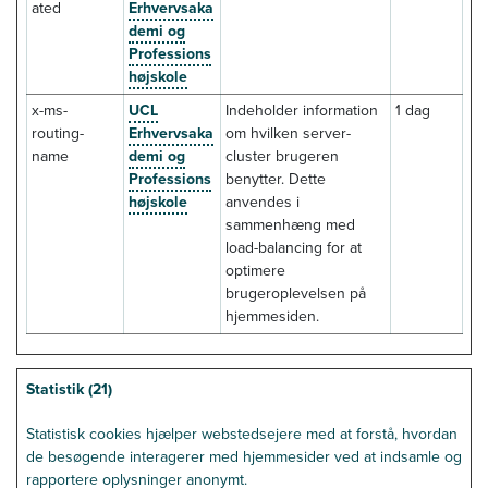
ated
Erhvervsaka
demi og
Professions
højskole
x-ms-
UCL
Indeholder information
1 dag
routing-
Erhvervsaka
om hvilken server-
name
demi og
cluster brugeren
Professions
benytter. Dette
højskole
anvendes i
sammenhæng med
load-balancing for at
optimere
brugeroplevelsen på
hjemmesiden.
Statistik (21)
Statistisk cookies hjælper webstedsejere med at forstå, hvordan
de besøgende interagerer med hjemmesider ved at indsamle og
rapportere oplysninger anonymt.