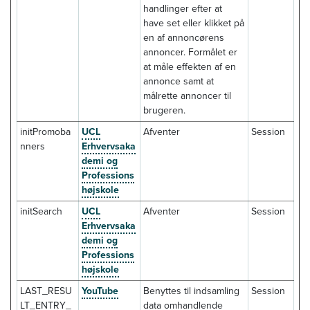
handlinger efter at
have set eller klikket på
en af annoncørens
annoncer. Formålet er
at måle effekten af en
annonce samt at
målrette annoncer til
brugeren.
initPromoba
UCL
Afventer
Session
nners
Erhvervsaka
demi og
Professions
højskole
initSearch
UCL
Afventer
Session
Erhvervsaka
demi og
Professions
højskole
LAST_RESU
YouTube
Benyttes til indsamling
Session
LT_ENTRY_
data omhandlende