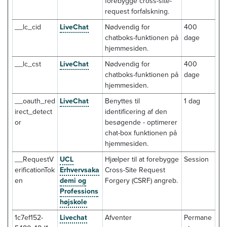
forebygge cross-site-
request forfalskning.
__lc_cid
LiveChat
Nødvendig for
400
chatboks-funktionen på
dage
hjemmesiden.
__lc_cst
LiveChat
Nødvendig for
400
chatboks-funktionen på
dage
hjemmesiden.
__oauth_red
LiveChat
Benyttes til
1 dag
irect_detect
identificering af den
or
besøgende - optimerer
chat-box funktionen på
hjemmesiden.
__RequestV
UCL
Hjælper til at forebygge
Session
erificationTok
Erhvervsaka
Cross-Site Request
en
demi og
Forgery (CSRF) angreb.
Professions
højskole
1c7ef152-
Livechat
Afventer
Permane