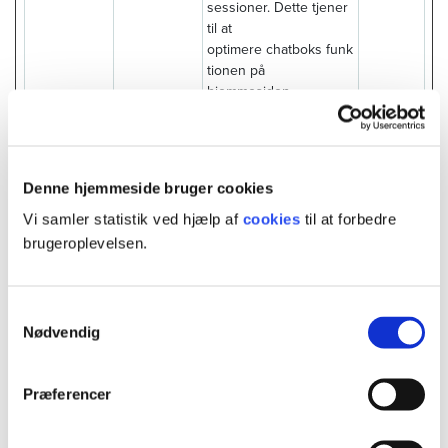
sessioner. Dette tjener
til at
optimere chatboks funk
tionen på
hjemmesiden.
ai_user
Azure
Anvendes af Microsoft
1 år
Application Insights
software til at indsamle
statistisk og
Denne hjemmeside bruger cookies
telemetriske
Vi samler statistik ved hjælp af
cookies
til at forbedre
oplysninger. Cookien
brugeroplevelsen.
gemmer et unkit id til at
genkende brugeren
ved tilbagevendende
besøg over tid.
Samtykkevalg
Nødvendig
c.gif
Microsoft
Indsamler data om
Session
brugerens navigation
og adfærd på
Præferencer
hjemmesiden. Denne
data benyttes til
fremstille