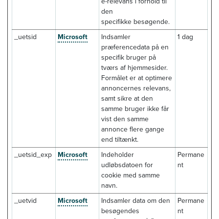
e-relevans i forhold til
den
specifikke besøgende.
_uetsid
Microsoft
Indsamler
1 dag
præferencedata på en
specifik bruger på
tværs af hjemmesider.
Formålet er at optimere
annoncernes relevans,
samt sikre at den
samme bruger ikke får
vist den samme
annonce flere gange
end tiltænkt.
_uetsid_exp
Microsoft
Indeholder
Permane
udløbsdatoen for
nt
cookie med samme
navn.
_uetvid
Microsoft
Indsamler data om den
Permane
besøgendes
nt