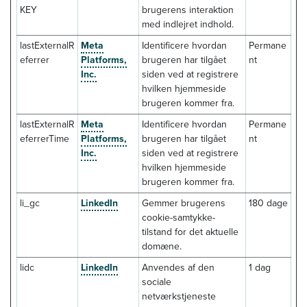
KEY
brugerens interaktion
med indlejret indhold.
lastExternalR
Meta
Identificere hvordan
Permane
eferrer
Platforms,
brugeren har tilgået
nt
Inc.
siden ved at registrere
hvilken hjemmeside
brugeren kommer fra.
lastExternalR
Meta
Identificere hvordan
Permane
eferrerTime
Platforms,
brugeren har tilgået
nt
Inc.
siden ved at registrere
hvilken hjemmeside
brugeren kommer fra.
li_gc
LinkedIn
Gemmer brugerens
180 dage
cookie-samtykke-
tilstand for det aktuelle
domæne.
lidc
LinkedIn
Anvendes af den
1 dag
sociale
netværkstjeneste