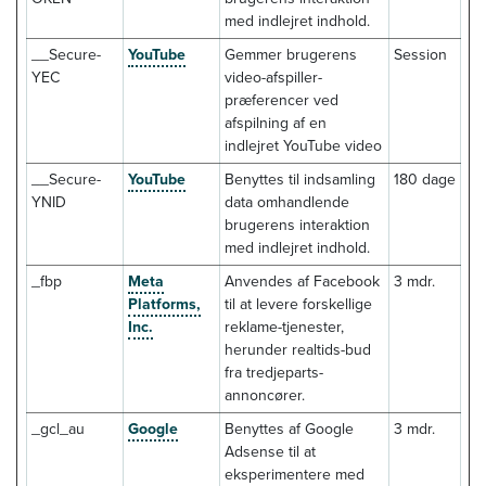
med indlejret indhold.
__Secure-
YouTube
Gemmer brugerens
Session
YEC
video-afspiller-
præferencer ved
afspilning af en
indlejret YouTube video
__Secure-
YouTube
Benyttes til indsamling
180 dage
YNID
data omhandlende
brugerens interaktion
med indlejret indhold.
_fbp
Meta
Anvendes af Facebook
3 mdr.
Platforms,
til at levere forskellige
Inc.
reklame-tjenester,
herunder realtids-bud
fra tredjeparts-
annoncører.
_gcl_au
Google
Benyttes af Google
3 mdr.
Adsense til at
eksperimentere med