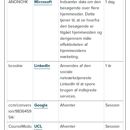
ANONCHK
Microsoft
Indsamler data om den
1 dag
besøgende over flere
hjemmesider. Dette
tjener til, at se hvorfra
den besøgende er
tilgået hjemmesiden og
derigennem måle
effektiviteten af
hjemmesidens
marketing.
bcookie
LinkedIn
Anvendes af den
1 år
sociale
netværkstjeneste
LinkedIn til at spore
brugen af indlejrede
services.
ccm/convers
Google
Afventer
Session
ion/9836459
54/
CourseModu
UCL
Afventer
Session