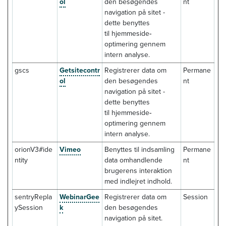
ol
den besøgendes
nt
navigation på sitet -
dette benyttes
til hjemmeside‐
optimering gennem
intern analyse.
gscs
Getsitecontr
Registrerer data om
Permane
ol
den besøgendes
nt
navigation på sitet -
dette benyttes
til hjemmeside‐
optimering gennem
intern analyse.
orionV3#ide
Vimeo
Benyttes til indsamling
Permane
ntity
data omhandlende
nt
brugerens interaktion
med indlejret indhold.
sentryRepla
WebinarGee
Registrerer data om
Session
ySession
k
den besøgendes
navigation på sitet.