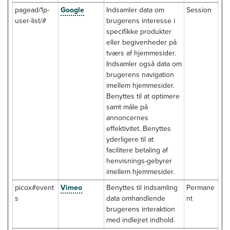
pagead/1p-
Google
Indsamler data om
Session
user-list/#
brugerens interesse i
specifikke produkter
eller begivenheder på
tværs af hjemmesider.
Indsamler også data om
brugerens navigation
imellem hjemmesider.
Benyttes til at optimere
samt måle på
annoncernes
effektivitet. Benyttes
yderligere til at
facilitere betaling af
henvisnings-gebyrer
imellem hjemmesider.
picox#event
Vimeo
Benyttes til indsamling
Permane
s
data omhandlende
nt
brugerens interaktion
med indlejret indhold.