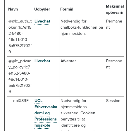
Maksimal
Navn
Udbyder
Formål
opbevaringst
@@lc_auth_t
Livechat
Nødvendig for
Permane
oken:1c7ef15
chatboks-funktionen på
nt
2-5480-
hjemmesiden.
48d1-b010-
5a57521702f
9
@@lc_privac
Livechat
Afventer
Permane
y_policy:1c7
nt
ef152-5480-
48d1-b010-
5a57521702f
9
__epiXSRF
UCL
Nødvendig for
Session
Erhvervsaka
hjemmesidens
demi og
sikkerhed. Cookien
Professions
benyttes til at
højskole
identifcere og