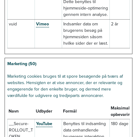
Dette benyttes til
hjemmeside‐optimering
gennem intern analyse.
vuid
Vimeo
Indsamler data om
2 år
brugerens besøg på
hjemmesiden såsom
hvilke sider der er læst.
Marketing (50)
Marketing cookies bruges til at spore besøgende på tværs af
websites. Hensigten er at vise annoncer, der er relevante og
engagerende for den enkelte bruger, og dermed mere
værdifulde for udgivere og tredjeparts annoncører.
Maksimal
Navn
Udbyder
Formål
opbevaringst
__Secure-
YouTube
Benyttes til indsamling
180 dage
ROLLOUT_T
data omhandlende
OKEN
brugerens interaktion