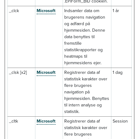
.EPiForm_BID cookien.
_clck
Microsoft
Indsamler data om
1 år
brugerens navigation
og adfærd på
hjemmesiden. Denne
data benyttes til
fremstille
statistikrapporter og
heatmaps til
hjemmesidens ejer.
_clsk [x2]
Microsoft
Registrerer data af
1 dag
statistisk karakter over
flere brugeres
navigation på
hjemmesiden. Benyttes
til intern analyse og
statistik.
_cltk
Microsoft
Registrerer data af
Session
statistisk karakter over
flere brugeres