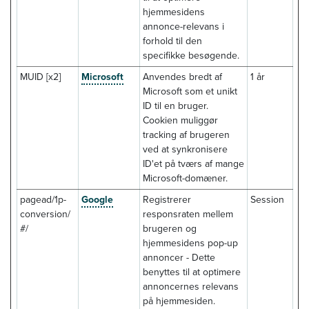
hjemmesidens
annonce-relevans i
forhold til den
specifikke besøgende.
MUID [x2]
Microsoft
Anvendes bredt af
1 år
Microsoft som et unikt
ID til en bruger.
Cookien muliggør
tracking af brugeren
ved at synkronisere
ID'et på tværs af mange
Microsoft-domæner.
pagead/1p-
Google
Registrerer
Session
conversion/
responsraten mellem
#/
brugeren og
hjemmesidens pop-up
annoncer - Dette
benyttes til at optimere
annoncernes relevans
på hjemmesiden.