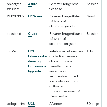
object(#-#-
Azure
Gemmer brugerens
Session
##:#:#.#)
tidszone.
PHPSESSID
HRSkyen
Bevarer brugertilstand
Session
på tværs af
sideforespørgsler.
sessionId
Cludo
Bevarer brugertilstand
Session
på tværs af
sideforespørgsler.
TiPMix
UCL
Indeholder information
1 dag
Erhvervsaka
om hvilken server-
demi og
cluster brugeren
Professions
benytter. Dette
højskole
anvendes i
sammenhæng med
load-balancing for at
optimere
brugeroplevelsen på
hjemmesiden.
ucllogoanim
UCL
Afventer
30 dage