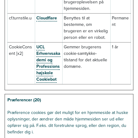
brugeroplevelsen på
hjemmesiden.
cf.turnstile.u
Cloudflare
Benyttes til at
Permane
bestemme, om
nt
brugeren er en virkelig
person eller en robot.
CookieCons
UCL
Gemmer brugerens
1 år
ent [x2]
Erhvervsaka
cookie-samtykke-
demi og
tilstand for det aktuelle
Professions
domæne.
højskole
Cookiebot
Præferencer (20)
Præference cookies gør det muligt for en hjemmeside at huske
oplysninger, der ændrer den måde hjemmesiden ser ud eller
opfører sig på. F.eks. dit foretrukne sprog, eller den region, du
befinder dig i.