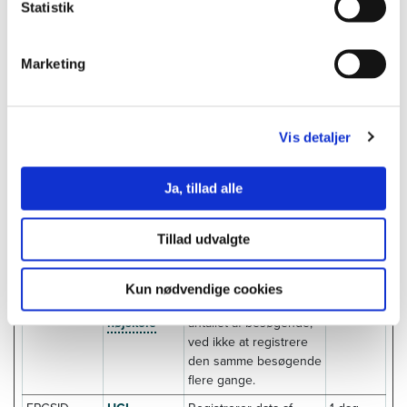
Statistik
statistikrapporter og
heatmaps til
hjemmesidens ejer.
Marketing
EPi_Number
UCL
Tildeler den
1 år
OfVisits
Erhvervsaka
besøgende et ID. Dette
demi og
giver hjemmesiden
Vis detaljer
Professions
mulighed for bestemme
højskole
antallet af besøgende,
ved ikke at registrere
Ja, tillad alle
den samme besøgende
flere gange.
Tillad udvalgte
FPAU
UCL
Tildeler den
3 mdr.
Erhvervsaka
besøgende et ID. Dette
demi og
giver hjemmesiden
Kun nødvendige cookies
Professions
mulighed for bestemme
højskole
antallet af besøgende,
ved ikke at registrere
den samme besøgende
flere gange.