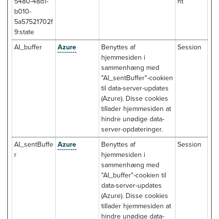
5480-48d1-
nt
b010-
5a57521702f
9:state
AI_buffer
Azure
Benyttes af
Session
hjemmesiden i
sammenhæng med
"AI_sentBuffer"-cookien
til data-server-updates
(Azure). Disse cookies
tillader hjemmesiden at
hindre unødige data-
server-opdateringer.
AI_sentBuffe
Azure
Benyttes af
Session
r
hjemmesiden i
sammenhæng med
"AI_buffer"-cookien til
data-server-updates
(Azure). Disse cookies
tillader hjemmesiden at
hindre unødige data-