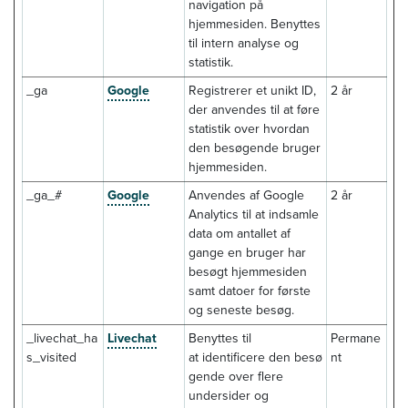
navigation på
hjemmesiden. Benyttes
til intern analyse og
statistik.
_ga
Google
Registrerer et unikt ID,
2 år
der anvendes til at føre
statistik over hvordan
den besøgende bruger
hjemmesiden.
_ga_#
Google
Anvendes af Google
2 år
Analytics til at indsamle
data om antallet af
gange en bruger har
besøgt hjemmesiden
samt datoer for første
og seneste besøg.
_livechat_ha
Livechat
Benyttes til
Permane
s_visited
at identificere den besø
nt
gende over flere
undersider og