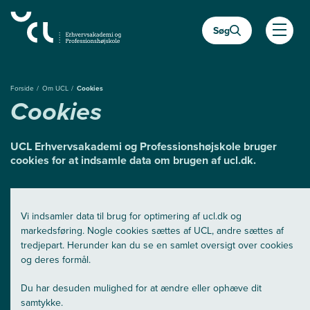
Gå
til
Søg
hovedindhold
Åben
Forside
Om UCL
Cookies
Cookies
UCL Erhvervsakademi og Professionshøjskole bruger
cookies for at indsamle data om brugen af ucl.dk.
Vi indsamler data til brug for optimering af ucl.dk og
markedsføring. Nogle cookies sættes af UCL, andre sættes af
tredjepart. Herunder kan du se en samlet oversigt over cookies
og deres formål.
Du har desuden mulighed for at ændre eller ophæve dit
samtykke.