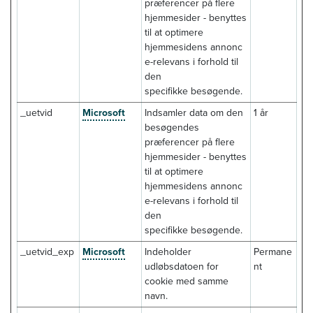
præferencer på flere
hjemmesider - benyttes
til at optimere
hjemmesidens annonc
e-relevans i forhold til
den
specifikke besøgende.
_uetvid
Microsoft
Indsamler data om den
1 år
besøgendes
præferencer på flere
hjemmesider - benyttes
til at optimere
hjemmesidens annonc
e-relevans i forhold til
den
specifikke besøgende.
_uetvid_exp
Microsoft
Indeholder
Permane
udløbsdatoen for
nt
cookie med samme
navn.