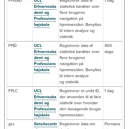
FPGSID
UCL
Registrerer data af
1 dag
Erhvervsaka
statistisk karakter over
demi og
flere brugeres
Professions
navigation på
højskole
hjemmesiden. Benyttes
til intern analyse og
statistik.
FPID
UCL
Registrerer data af
400
Erhvervsaka
statistisk karakter over
dage
demi og
flere brugeres
Professions
navigation på
højskole
hjemmesiden. Benyttes
til intern analyse
og statistik.
FPLC
UCL
Registrerer et unikt ID,
1 dag
Erhvervsaka
der anvendes til at føre
demi og
statistik over hvordan
Professions
den besøgende bruger
højskole
hjemmesiden.
gsc
Getsitecontr
Registrerer data om
Permane