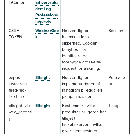
leContent
Erhvervsaka
demi og
Professions
højskole
CSRF-
WebinarGee
Nødvendig for
Session
TOKEN
k
hjemmesidens
sikkerhed. Cookien
benyttes til at
identifcere og
forebygge cross-site-
request forfalskning.
eapps-
Elfsight
Nødvendig for
Permane
instagram-
implementeringen af
nt
feed-red-
Instagram billedgalleri
like-time
på hjemmesiden.
elfsight_vie
Elfsight
Bestemmer hvilke
1 dag
wed_recentl
produkter brugeren har
y
tilføjet til
indkøbskurven, hvilket
giver hjemmesiden