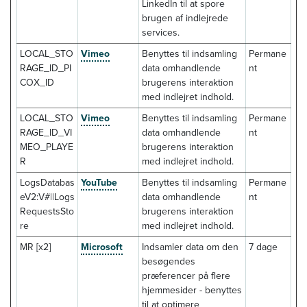
LinkedIn til at spore
brugen af indlejrede
services.
LOCAL_STO
Vimeo
Benyttes til indsamling
Permane
RAGE_ID_PI
data omhandlende
nt
COX_ID
brugerens interaktion
med indlejret indhold.
LOCAL_STO
Vimeo
Benyttes til indsamling
Permane
RAGE_ID_VI
data omhandlende
nt
MEO_PLAYE
brugerens interaktion
R
med indlejret indhold.
LogsDatabas
YouTube
Benyttes til indsamling
Permane
eV2:V#||Logs
data omhandlende
nt
RequestsSto
brugerens interaktion
re
med indlejret indhold.
MR [x2]
Microsoft
Indsamler data om den
7 dage
besøgendes
præferencer på flere
hjemmesider - benyttes
til at optimere