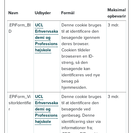
Maksimal
Navn
Udbyder
Formål
opbevaringst
.EPiForm_BI
UCL
Denne cookie bruges
3 mdr.
D
Erhvervsaka
til at identificere den
demi og
besøgende igennem
Professions
deres browser.
højskole
Cookien tildeler
browseren en ID-
streng, så den
besøgende kan
identificeres ved nye
besøg på
hjemmesiden.
.EPiForm_Vi
UCL
Denne cookie bruges
3 mdr.
sitorIdentifie
Erhvervsaka
til at identificere den
r
demi og
besøgende ved
Professions
genbesøg. Denne
højskole
identificering sker via
informationer fra;