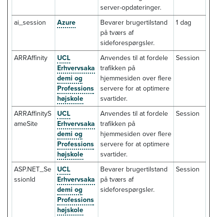
server-opdateringer.
ai_session
Azure
Bevarer brugertilstand
1 dag
på tværs af
sideforespørgsler.
ARRAffinity
UCL
Anvendes til at fordele
Session
Erhvervsaka
trafikken på
demi og
hjemmesiden over flere
Professions
servere for at optimere
højskole
svartider.
ARRAffinityS
UCL
Anvendes til at fordele
Session
ameSite
Erhvervsaka
trafikken på
demi og
hjemmesiden over flere
Professions
servere for at optimere
højskole
svartider.
ASP.NET_Se
UCL
Bevarer brugertilstand
Session
ssionId
Erhvervsaka
på tværs af
demi og
sideforespørgsler.
Professions
højskole