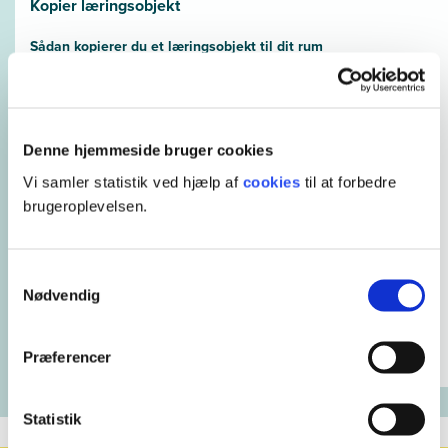
Kopier læringsobjekt
Sådan kopierer du et læringsobjekt til dit rum
Hent læringsobjekt
Denne hjemmeside bruger cookies
Problemformuleringer
Vi samler statistik ved hjælp af
cookies
til at forbedre
brugeroplevelsen.
Hent vejledning
Samtykkevalg
Nødvendig
Underviservejledning
Præferencer
Statistik