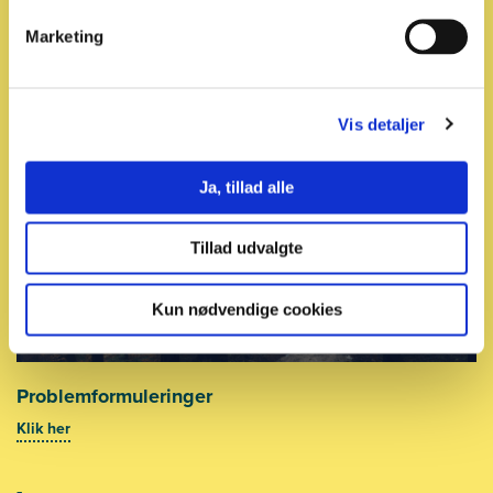
Relaterede emner
Marketing
Vis detaljer
Ja, tillad alle
Tillad udvalgte
Kun nødvendige cookies
Problemformuleringer
Klik her
-