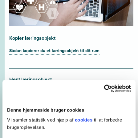
Kopier læringsobjekt
Sådan kopierer du et læringsobjekt til dit rum
Hent læringsobjekt
Udvikling af professionsfaglighed
Denne hjemmeside bruger cookies
Hent vejledning
Vi samler statistik ved hjælp af
cookies
til at forbedre
brugeroplevelsen.
Underviservejledning