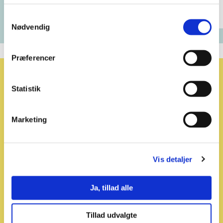
Samtykkevalg
Nødvendig
Præferencer
Relaterede emner
Statistik
Marketing
Vis detaljer
Ja, tillad alle
Tillad udvalgte