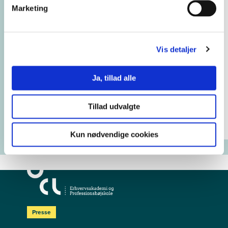
Negativpakke til mørk baggrund (png)
Marketing
Engelsk logopakke
Designmanual
Designmanual kan downloades her som pdf.
Vis detaljer
Kontakt
For spørgsmål kontakt grafiker Britt Elisabeth Ryder
Ja, tillad alle
på
bery@ucl.dk
eller mobil 24 85 31 47.
Tillad udvalgte
Kun nødvendige cookies
Presse