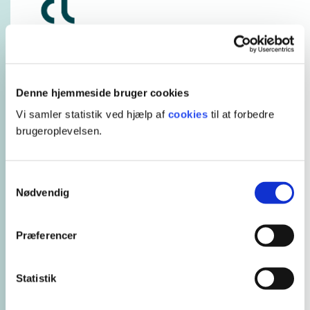
Horisontalt logo
Denne hjemmeside bruger cookies
Vi samler statistik ved hjælp af
cookies
til at forbedre
brugeroplevelsen.
S
e også vores logoguide
Samtykkevalg
Nødvendig
Downloads
Alle pakker er zip-filer. Pakken med det engelske logo
Præferencer
indeholder begge versioner i alle formater.
CMYK-pakke til tryk (eps)
Statistik
RGB-pakke til web (png)
RGB-pakke (jpeg)