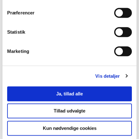
Præferencer
02.07.2026
Information om egeprocessionsspinderen på UCL’s
campus på Niels Bohrs Allé
Statistik
Marketing
Vis detaljer
Ja, tillad alle
Tillad udvalgte
09.06.2026
Kun nødvendige cookies
UCL udgiver ESG-rapport for 2025