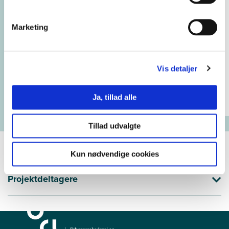
Dorte Ruge
Marketing
Lektor emerita, ph.d.
28 90 90 56
doru@ucl.dk
Vis detaljer
Projekter og publikationer på UC
Viden
Ja, tillad alle
Tillad udvalgte
Kun nødvendige cookies
Projektdeltagere