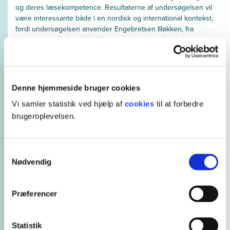
og deres læsekompetence. Resultaterne af undersøgelsen vil
være interessante både i en nordisk og international kontekst,
fordi undersøgelsen anvender Engebretsen Illøkken, fra
University og Adger(UiA), Norge, der havde et forskningsophold
på UCL i Nov-dec 2020. Endvidere vil Professor, Frøydis
Nordgård Vik, UiA og lektor og seniorforsker, Dorthe Ruge, UCL,
være medforfatter på artiklen, der forventes publiceret i 2021.
Endvidere deltager med statistisk ekspertise fra UCL, Morten
Denne hjemmeside bruger cookies
Petterson og Morten Rasmus Puck, Center for Anvendt
Skoleforskning. Resultaterne vil indgå som ny viden i Projekt
Vi samler statistik ved hjælp af
cookies
til at forbedre
LEARNFOOD, der er støttet af Nordplus Horisontal, hvor UCL v.
brugeroplevelsen.
Dorthe Ruge har projekledelse.
Samarbejde
Samtykkevalg
University of Adger
Nødvendig
Publikationer
Under udarbejdelse
Præferencer
Statistik