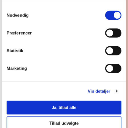
Samtykkevalg
National indsats for børn og unges
Nødvendig
læseglæde
Præferencer
Playful Learning
Statistik
QUINT AD
Marketing
Self-Efficacy for School-Home-
Collaboration – Conceptualization,
Vis detaljer
Measurement, and Utilization
Ja, tillad alle
Self-efficacy for specifikke
lærerpraksisser, muligheder for læring i
praktik og frafald
Tillad udvalgte