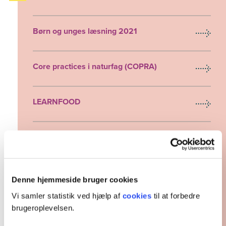
Børn og unges læsning 2021
Core practices i naturfag (COPRA)
LEARNFOOD
Muligheder for læring i praktik
Måling af læseglæde
Denne hjemmeside bruger cookies
Vi samler statistik ved hjælp af
cookies
til at forbedre
Målstyring, lærerarbejde og
brugeroplevelsen.
undervisningskvalitet