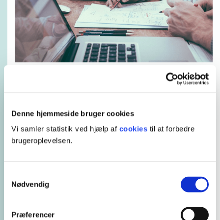
Kopier læringsobjekt
Sådan kopierer du et læringsobjekt til dit rum
Denne hjemmeside bruger cookies
Vi samler statistik ved hjælp af
cookies
til at forbedre
brugeroplevelsen.
Hent læringsobjekt
Selskabsret
Samtykkevalg
Nødvendig
Hent vejledning
Præferencer