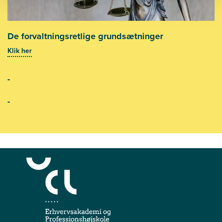
De forvaltningsretlige grundsætninger
Klik her
-
-