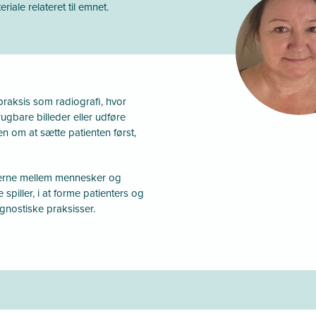
iale relateret til emnet.
praksis som radiografi, hvor
ugbare billeder eller udføre
n om at sætte patienten først,
nerne mellem mennesker og
piller, i at forme ​​patienters og
agnostiske praksisser.