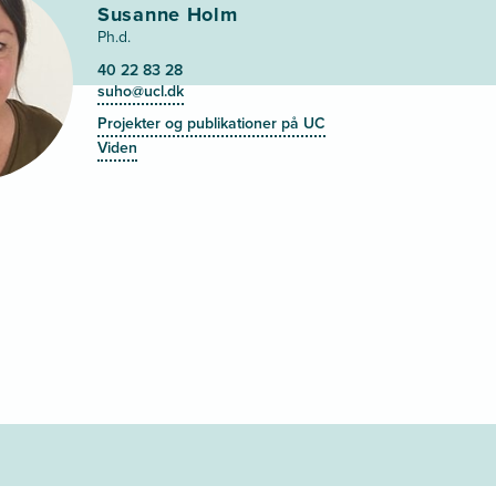
Susanne Holm
Ph.d.
40 22 83 28
suho@ucl.dk
Projekter og publikationer på UC
Viden