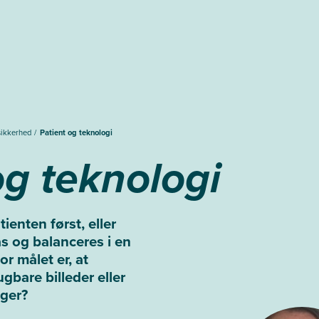
sikkerhed
Patient og teknologi
og teknologi
enten først, eller
ås og balanceres i en
r målet er, at
gbare billeder eller
ger?