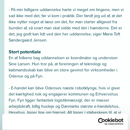
- På min tidligere uddannelse hørte vi meget om tingene, men vi
sad ikke med det, før vi kom i praktik. Der fandt jeg ud af, at det
ikke nytter noget at læse om det, for man starter alligevel fra
bunden af, så snart man skal sidde med det i hænderne. Det er
det, jeg godt kan lidt ved den her uddannelse, siger Maria Toft
Søndergaard Jensen.
Stort potentiale
En af folkene bag uddannelsen er koordinator og underviser
Sine Larsen. Hun tror på, at foreningen af teknologi og
købmandsskab kan blive en store gevinst for virksomheder i
Odense og på Fyn.
- E-handel kan blive Odenses næste robotklynge, hvis vi giver
det kærlighed nok og engagerer kommunen og Erhvervshus
Fyn. Fyn ligger fantastisk logistikmæssigt, der er masser
arbejdskraft, billig husleje og Danmarks største e-handelshus,
Hesehus, ligger lige om hjørnet. Alt ligger i støbeskeen til, at vi
kan få en ny industri på Fyn.