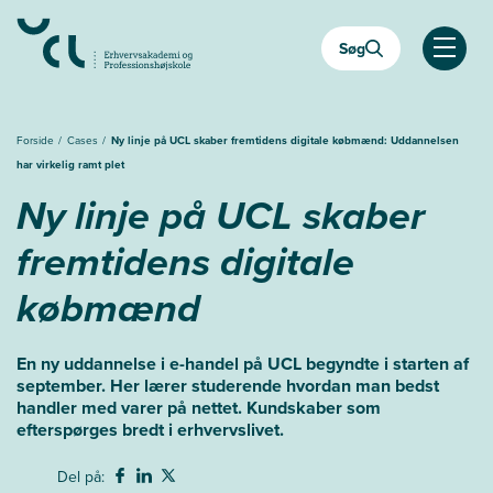
Gå
til
Søg
hovedindhold
Åben
Forside
Cases
Ny linje på UCL skaber fremtidens digitale købmænd: Uddannelsen
har virkelig ramt plet
Ny linje på UCL skaber
fremtidens digitale
købmænd
En ny uddannelse i e-handel på UCL begyndte i starten af
september. Her lærer studerende hvordan man bedst
handler med varer på nettet. Kundskaber som
efterspørges bredt i erhvervslivet.
Del på: