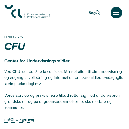
Gå
til
Søg
hovedindhold
Åben
Forside
CFU
CFU
Center for Undervisningsmidler
Ved CFU kan du låne læremidler, få inspiration til din undervisning
og adgang til vejledning og information om læremidler, pædagogik,
læringsteknologi m.v.
Vores service og praksisnære tilbud retter sig mod undervisere i
grundskolen og på ungdomsuddannelserne, skoleledere og
kommuner.
mitCFU - genvej