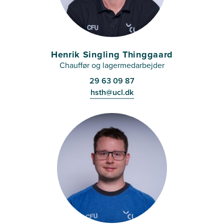
Henrik Singling Thinggaard
Chauffør og lagermedarbejder
29 63 09 87
hsth@ucl.dk