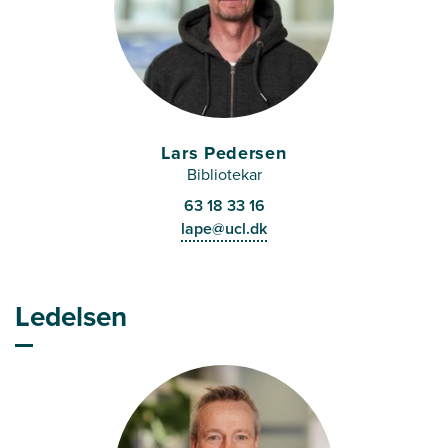
Lars Pedersen
Bibliotekar
63 18 33 16
lape@ucl.dk
Ledelsen