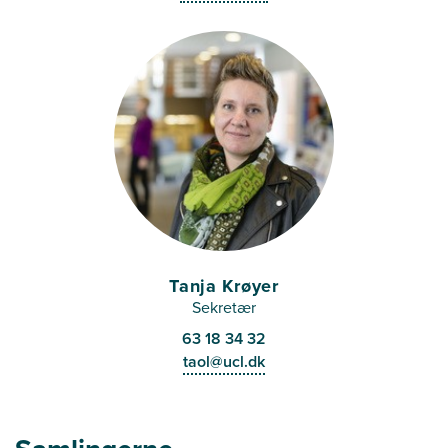
Tanja Krøyer
Sekretær
63 18 34 32
taol@ucl.dk