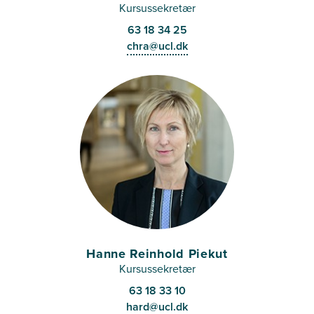
Kursussekretær
63 18 34 25
chra@ucl.dk
Hanne Reinhold Piekut
Kursussekretær
63 18 33 10
hard@ucl.dk