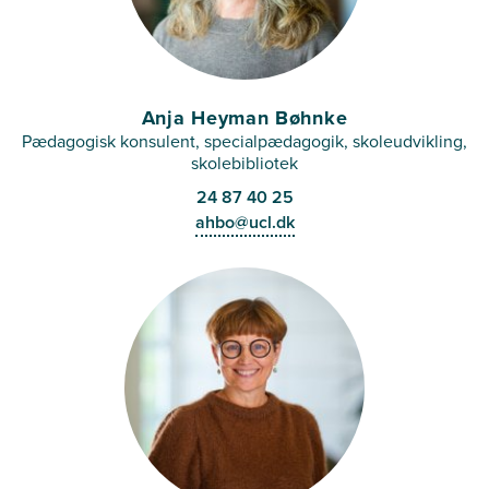
Anja Heyman Bøhnke
Pædagogisk konsulent, specialpædagogik, skoleudvikling,
skolebibliotek
24 87 40 25
ahbo@ucl.dk