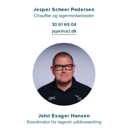
Jesper Scheer Pedersen
Chauffør og lagermedarbejder
30 61 69 04
jspe@ucl.dk
John Esager Hansen
Koordinator for lageret udlånssamling