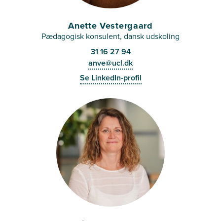
Anette Vestergaard
Pædagogisk konsulent, dansk udskoling
31 16 27 94
anve@ucl.dk
Se LinkedIn-profil