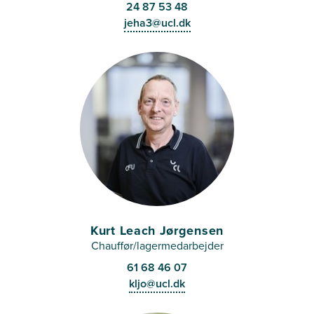
24 87 53 48
jeha3@ucl.dk
Kurt Leach Jørgensen
Chauffør/lagermedarbejder
61 68 46 07
kljo@ucl.dk