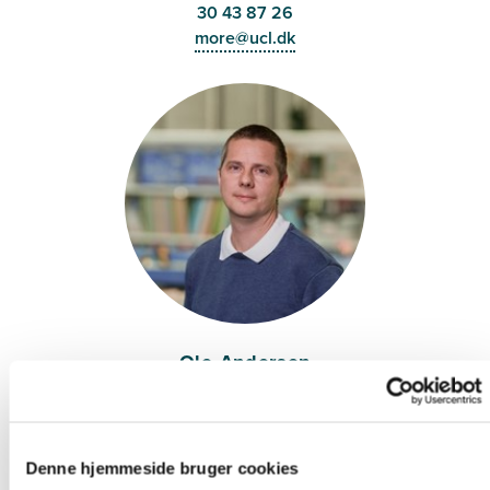
30 43 87 26
more@ucl.dk
Ole Andersen
Pædagogisk konsulent, naturfag og science
21 77 38 78
olan@ucl.dk
Denne hjemmeside bruger cookies