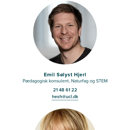
Emil Sølyst Hjerl
Pædagogisk konsulent, Naturfag og STEM
21 48 61 22
hesh@ucl.dk