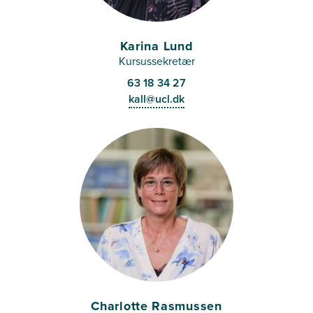
Karina Lund
Kursussekretær
63 18 34 27
kall@ucl.dk
Charlotte Rasmussen