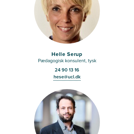
Helle Serup
Pædagogisk konsulent, tysk
24 90 13 16
hese@ucl.dk