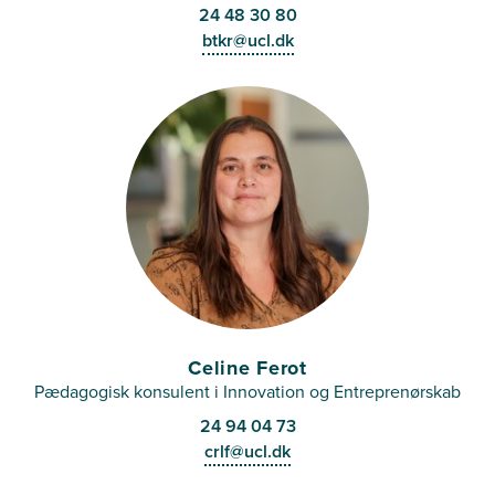
24 48 30 80
btkr@ucl.dk
Celine Ferot
Pædagogisk konsulent i Innovation og Entreprenørskab
24 94 04 73
crlf@ucl.dk