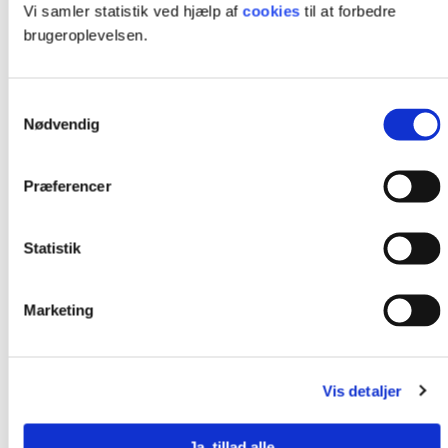
Vi samler statistik ved hjælp af
cookies
til at forbedre
brugeroplevelsen.
Samtykkevalg
Nødvendig
Præferencer
Statistik
Rikke Kroer Bartnik Larsen
Pædagogisk konsulent, Dansk indskoling/start mellemtrin,
specialpædagogik og ordblindhed i danskfaget
Marketing
24 98 88 32
rkbl@ucl.dk
Vis detaljer
Ja, tillad alle