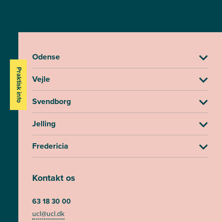
Odense
Praktisk info
Vejle
Svendborg
Jelling
Fredericia
Kontakt os
63 18 30 00
ucl@ucl.dk