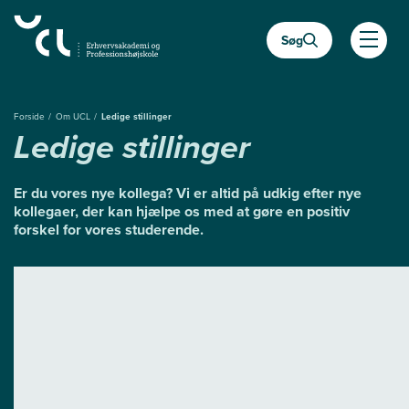
Gå
til
Søg
hovedindhold
Åben
Forside
Om UCL
Ledige stillinger
Ledige stillinger
Er du vores nye kollega? Vi er altid på udkig efter nye
kollegaer, der kan hjælpe os med at gøre en positiv
forskel for vores studerende.