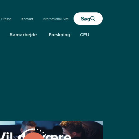
Søg
/ Presse
Kontakt
International Site
Samarbejde
Forskning
CFU