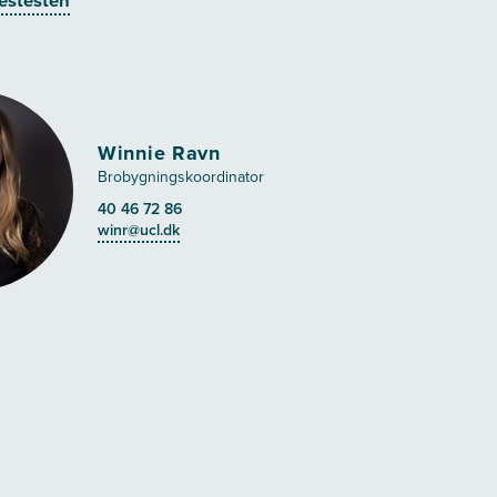
estesten
Winnie Ravn
Brobygningskoordinator
40 46 72 86
winr@ucl.dk