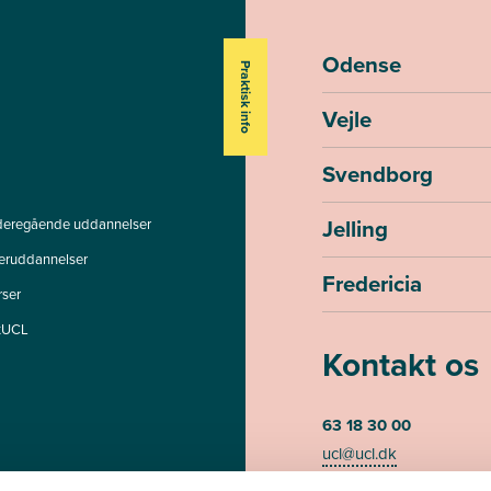
Odense
Praktisk info
Vejle
Svendborg
Jelling
deregående uddannelser
teruddannelser
Fredericia
rser
tUCL
Kontakt os
63 18 30 00
ucl@ucl.dk
Mandag - torsdag kl. 07