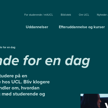
For studerende / mitUCL
Bibliotek
Om UCL
Nyheder 
Uddannelser
Efteruddannelse og kurser
e for en dag
de for en dag
tudere på en
hos UCL. Bliv klogere
ndler om, hvordan
og mød studerende og