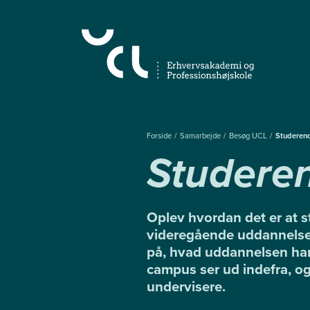
Gå
til
hovedindhold
Forside
Samarbejde
Besøg UCL
Studerend
Studeren
Oplev hvordan det er at s
videregående uddannelse 
på, hvad uddannelsen ha
campus ser ud indefra, 
undervisere.