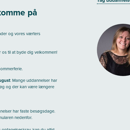
Tag uddannels
 komme på
nder og vores værters
r os til at byde dig velkommen!
sommerferie.
august
: Mange uddannelser har
esøg og der kan være længere
elser har faste besøgsdage.
mularen nedenfor.
optagelseskrav, kan du altid