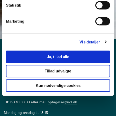
Statistik
Marketing
Vis detaljer
Ja, tillad alle
Spørgsmål om
Adgangskrav
Tillad udvalgte
Ansøgningsprocedure
Kun nødvendige cookies
Optagelse
Tlf: 63 18 33 33 eller mail
optagelse@ucl.dk
Mandag og onsdag kl. 13-15