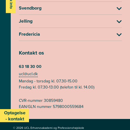
Svendborg
Jelling
Fredericia
Kontakt os
63 18 30 00
ucl@ucl.dk
Mandag - torsdag kl. 07.30-15.00
Fredag kl. 07.30-13.00 (telefon til kl. 14.00)
CVR-nummer 30859480
EAN/GLN nummer 5798000559684
Optagelse
- kontakt
© 2026 UCL Erhvervsakademi og Professionshøjskole