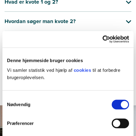
Hvad er kvote 1 og 2?
Hvordan søger man kvote 2?
Hvornår får man svar på kvote 2?
Hvordan skriver man en god kvote 2
Denne hjemmeside bruger cookies
ansøgning?
Vi samler statistik ved hjælp af
cookies
til at forbedre
brugeroplevelsen.
Hvornår skal man søge ind på kvote 2?
Samtykkevalg
Nødvendig
Præferencer