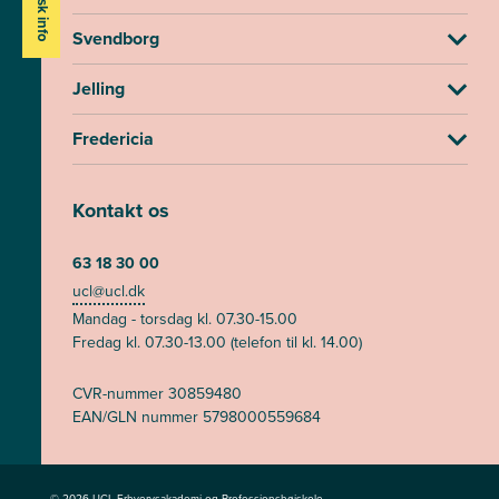
Praktisk info
Svendborg
Jelling
Fredericia
Kontakt os
63 18 30 00
ucl@ucl.dk
Mandag - torsdag kl. 07.30-15.00
Fredag kl. 07.30-13.00 (telefon til kl. 14.00)
CVR-nummer 30859480
EAN/GLN nummer 5798000559684
© 2026 UCL Erhvervsakademi og Professionshøjskole