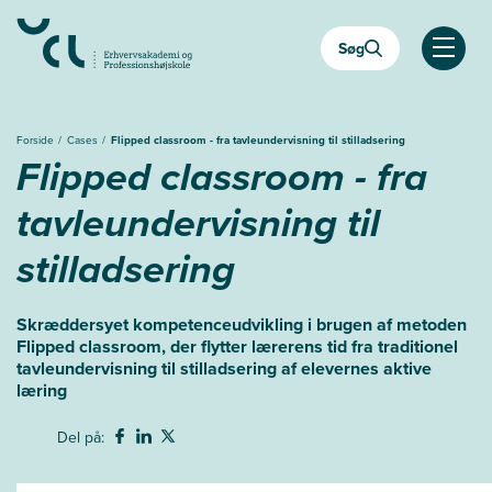
Gå
til
Søg
hovedindhold
Åben
Forside
Cases
Flipped classroom - fra tavleundervisning til stilladsering
Flipped classroom - fra
tavleundervisning til
stilladsering
Skræddersyet kompetenceudvikling i brugen af metoden
Flipped classroom, der flytter lærerens tid fra traditionel
tavleundervisning til stilladsering af elevernes aktive
læring
Del på: