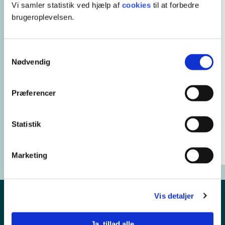
Vi samler statistik ved hjælp af
cookies
til at forbedre
brugeroplevelsen.
Samtykkevalg
Nødvendig
Ulrik Bollerup Thomsen
Chef for Pædagogik, læring og
undervisningsmidler
Præferencer
23 39 40 34
ubth@ucl.dk
Statistik
Se LinkedIn-profil
Marketing
Vis detaljer
Ja, tillad alle