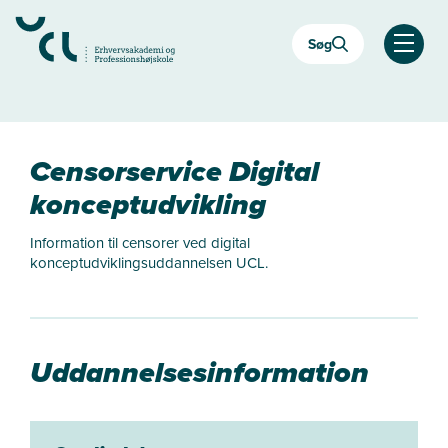
Gå
til
Søg
hovedindhold
Åben
Censorservice Digital
konceptudvikling
Information til censorer ved digital
konceptudviklingsuddannelsen UCL.
Uddannelsesinformation