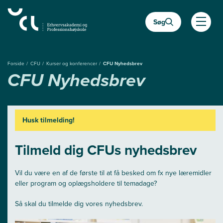
Gå
til
Søg
hovedindhold
Åben
Forside
CFU
Kurser og konferencer
CFU Nyhedsbrev
CFU Nyhedsbrev
Husk tilmelding!
Tilmeld dig CFUs nyhedsbrev
Vil du være en af de første til at få besked om fx nye læremidler
eller program og oplægsholdere til temadage?
Så skal du tilmelde dig vores nyhedsbrev.