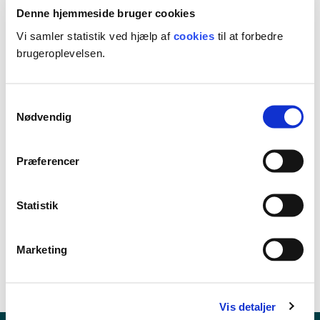
Denne hjemmeside bruger cookies
Vælg de områder, der interesserer dig. Så sender vi kun
relevant indhold til din indbakke.
Vi samler statistik ved hjælp af
cookies
til at forbedre
brugeroplevelsen.
Dansk
Fremmedsprog
Samtykkevalg
Kulturfag
Nødvendig
Matematik
Naturfag/STEM
Præferencer
PLC
Praktisk-musisk
Statistik
Teknologi og teknologiforståelse
Marketing
Tilmeld
Vis detaljer