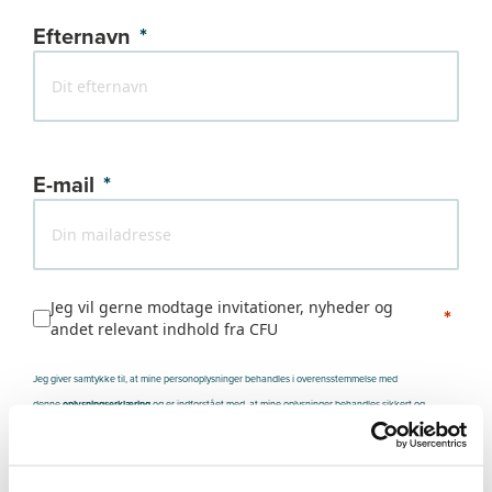
Efternavn
E-mail
Jeg vil gerne modtage invitationer, nyheder og
andet relevant indhold fra CFU
Jeg giver samtykke til, at mine personoplysninger behandles i overensstemmelse med
denne
oplysningserklæring
og er indforstået med, at mine oplysninger behandles sikkert og
fortroligt og slettes efter endt anvendelse. Jeg er indforstået med, at jeg kan trække mit samtykke
tilbage ved at skrive til denne mailadresse kommunikation@ucl.dk, hvorefter behandlingen af mine
personoplysninger stopper og slettes.