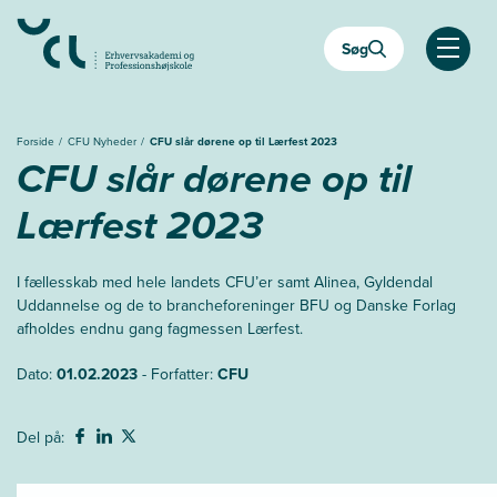
Gå
til
Søg
hovedindhold
Åben
Forside
CFU Nyheder
CFU slår dørene op til Lærfest 2023
CFU slår dørene op til
Lærfest 2023
I fællesskab med hele landets CFU’er samt Alinea, Gyldendal
Uddannelse og de to brancheforeninger BFU og Danske Forlag
afholdes endnu gang fagmessen Lærfest.
Dato:
01.02.2023
- Forfatter:
CFU
Del på: