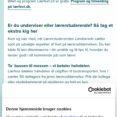
Billet og program: Lærfest’23 er gratis.
Program og tilmelding
på lærfest.dk.
Er du underviser eller lærerstuderende? Så tag et
ekstra kig her
Kom og vær med, når Lærerstuderendes Landskreds sætter
spot på udvalgte aspekter af livet på læreruddannelsen. Du kan
både få løst dilemmaerne i din praktik og få tips til, hvordan du
lander godt i dit kommende job som lærer.
Ta´ bussen til messen – vi betaler halvdelen
Lærfest dækker halvdelen af udgiften til bustransporten, hvis I
samler 50 deltagere fra jeres læreruddannelse. Prik din kollega
eller studiekammerat på skulderen og fyld en bus.
Bussen bestiller I selv og sender derefter en mail til Tina
Agesen-Pagh på
tap@via.dk
. Efterfølgende sender I blot en
faktura på halvdelen af beløbet.
Denne hjemmeside bruger cookies
Bliv klogere på Lærfest 2023 og læs det fulde program her.