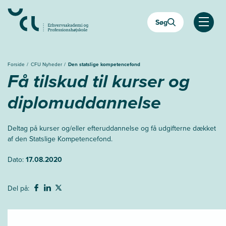
Gå
til
Søg
hovedindhold
Åben
Forside
CFU Nyheder
Den statslige kompetencefond
Få tilskud til kurser og
diplomuddannelse
Deltag på kurser og/eller efteruddannelse og få udgifterne dækket
af den Statslige Kompetencefond.
Dato:
17.08.2020
Del på: