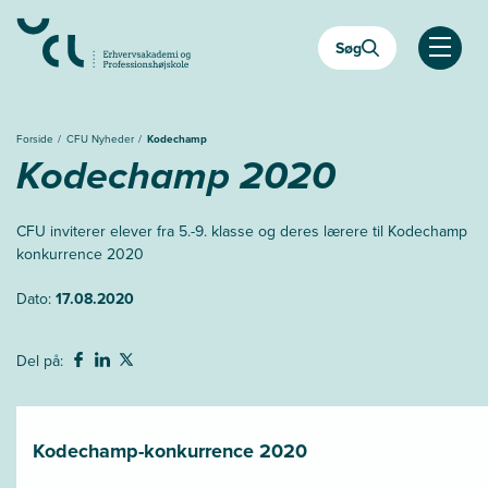
Gå
til
Søg
hovedindhold
Åben
Forside
CFU Nyheder
Kodechamp
Kodechamp 2020
CFU inviterer elever fra 5.-9. klasse og deres lærere til Kodechamp
konkurrence 2020
Dato:
17.08.2020
Del på:
Kodechamp-konkurrence 2020