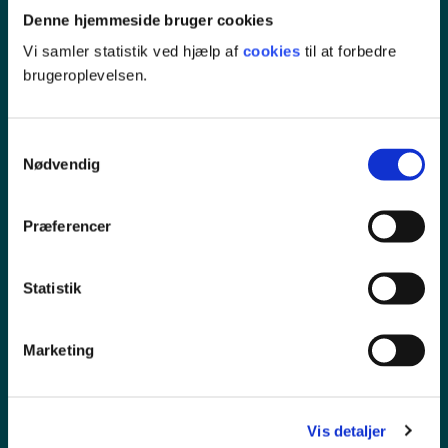
Denne hjemmeside bruger cookies
Vi samler statistik ved hjælp af
cookies
til at forbedre
brugeroplevelsen.
Samtykkevalg
Nødvendig
Pressekontakt
Præferencer
Ledige stillinger
Statistik
Persondata
Marketing
Tilgængelighedserklæring
Vis detaljer