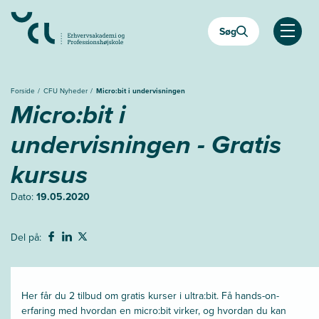
Gå
til
Søg
hovedindhold
Åben
Forside
CFU Nyheder
Micro:bit i undervisningen
Micro:bit i
undervisningen - Gratis
kursus
Dato:
19.05.2020
Del på:
Her får du 2 tilbud om gratis kurser i ultra:bit. Få hands-on-
erfaring med hvordan en micro:bit virker, og hvordan du kan