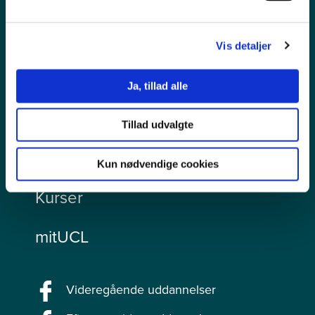
Ledige stillinger
Persondata
Vis detaljer
Tilgængelighedserklæring
Ja, tillad alle
Videregående uddannelser
Tillad udvalgte
Efteruddannelser
Kun nødvendige cookies
Kurser
mitUCL
Videregående uddannelser