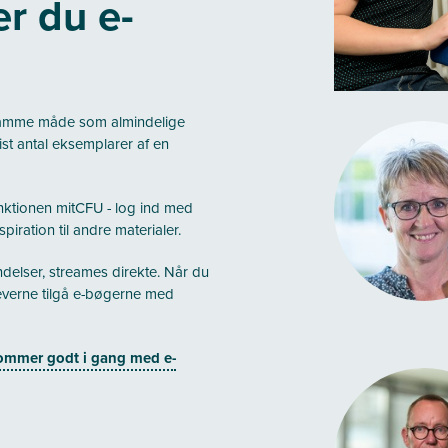
r du e-
samme måde som almindelige
vist antal eksemplarer af en
ktionen mitCFU - log ind med
iration til andre materialer.
delser, streames direkte. Når du
eleverne tilgå e-bøgerne med
ommer godt i gang med e-