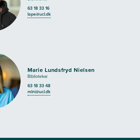
63 18 33 16
lape@ucl.dk
Marie Lundsfryd Nielsen
Bibliotekar
63 18 33 48
mlni@ucl.dk