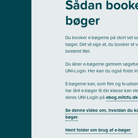
Sådan booke
bøger
Du booker e-bøgerne på stort set 
bøger. Det vil sige at, du booker et 
bestemt titel.
Du låner e-bøgerne gennem søgefun
UNI-Login. Her kan du også finde insp
E-bøgerne kan, som film og tv-udsen
har lånt e-bøger til din klasse kan 
deres UNI-Login på
ebog.mitcfu.dk
Se denne video om, hvordan du k
bøger
.
Hent folder om brug af e-bøger