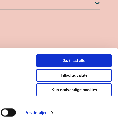
.30-15.00
lefon til kl. 14.00)
Ja, tillad alle
0
8000559684
Tillad udvalgte
Kun nødvendige cookies
Vis detaljer