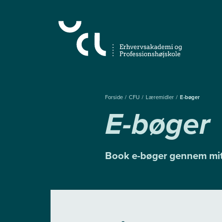
Gå
til
hovedindhold
Forside
CFU
Læremidler
E-bøger
E-bøger
Book e-bøger gennem m