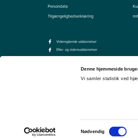
Persondata
Ku
Tilgængelighedserklæring
mi
Videregående uddannelser
Efter- og videreuddannelser
Denne hjemmeside bruger
Vi samler statistik ved hjæ
Samtykkevalg
Nødvendig
© 2026 UCL Erhvervsakademi og Professionshøjskole