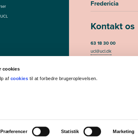
Fredericia
rser
tUCL
Kontakt os
63 18 30 00
ucl@ucl.dk
Mandag - torsdag kl. 07
Fredag kl. 07.30-13.00 (te
 cookies
lp af
cookies
til at forbedre brugeroplevelsen.
CVR-nummer 3085948
EAN/GLN nummer 579
Præferencer
Statistik
Marketing