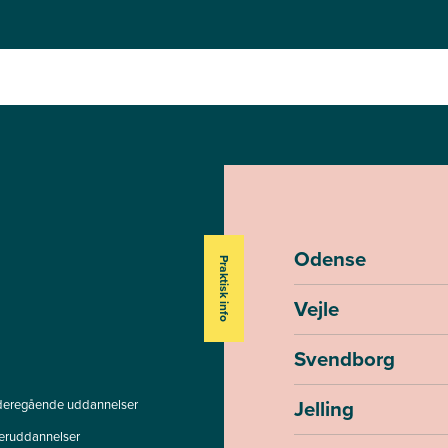
Odense
Praktisk info
Vejle
Svendborg
Jelling
deregående uddannelser
teruddannelser