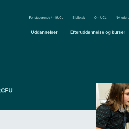
For studerende / mitUCL
Bibliotek
Om UCL
Nyheder 
Uddannelser
Efteruddannelse og kurser
itCFU