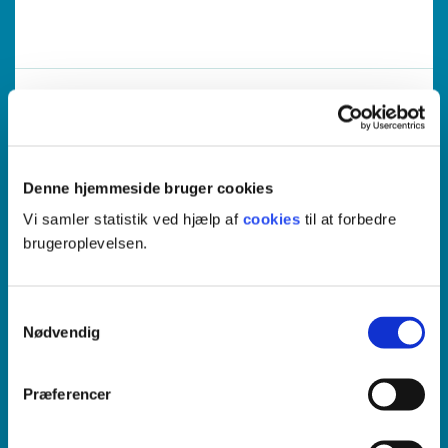
18. august 2026
8
Odense, Vejle
Denne hjemmeside bruger cookies
Akademimodul
Vi samler statistik ved hjælp af
cookies
til at forbedre
Pædagogik og undervisning
brugeroplevelsen.
Bushcraft og håndværk
Samtykkevalg
Nødvendig
Præferencer