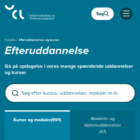
Gå
til
Søg
hovedindhold
Åben
Forside
Efteruddannelser og kurser
Efteruddannelse
Gå på opdagelse i vores mange spændende uddannelser
og kurser
Søg efter kursus, uddannelser, moduler m.m.
Akademi- og
Kurser og moduler
(691)
diplomuddannelser
(47)