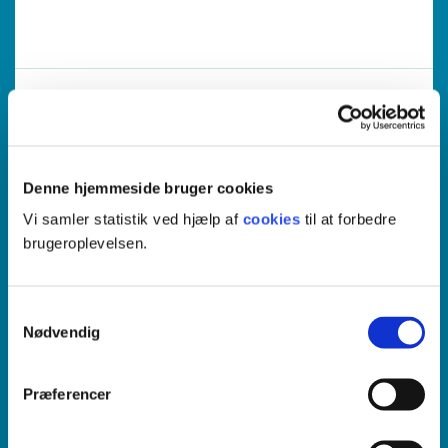
17. august 2026
3
Vejle, Odense, Øvrige Steder
Denne hjemmeside bruger cookies
Diplommodul
Vi samler statistik ved hjælp af
cookies
til at forbedre
Sundhed og ældre
brugeroplevelsen.
Klinisk Vejleder
Samtykkevalg
Nødvendig
Præferencer