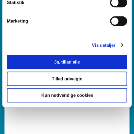
Statistik
Marketing
18. august 2026
8
Odense, Vejle
Vis detaljer
Akademimodul
Ja, tillad alle
Pædagogik og undervisning
Bushcraft og håndværk
Tillad udvalgte
Kun nødvendige cookies