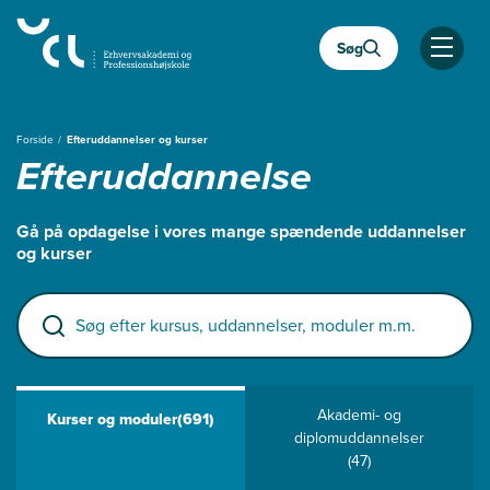
Gå
til
Søg
hovedindhold
Åben
Forside
Efteruddannelser og kurser
Efteruddannelse
Gå på opdagelse i vores mange spændende uddannelser
og kurser
Søg efter kursus, uddannelser, moduler m.m.
Akademi- og
Kurser og moduler
(691)
diplomuddannelser
(47)