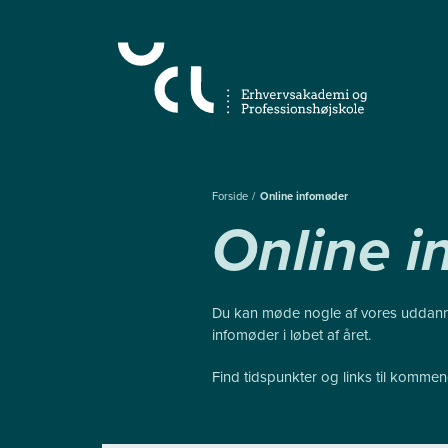
Gå
til
hovedindhold
Forside
Online infomøder
Online 
Du kan møde nogle af vores uddannel
infomøder i løbet af året.
Find tidspunkter og links til komme