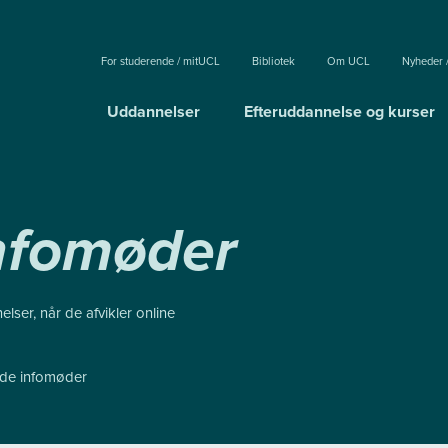
For studerende / mitUCL
Bibliotek
Om UCL
Nyheder 
Uddannelser
Efteruddannelse og kurser
infomøder
ser, når de afvikler online
nde infomøder