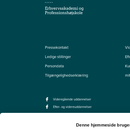
Pressekontakt
Vi
Ledige stillinger
Ef
Persondata
Ku
Tilgængelighedserklæring
mi
Videregående uddannelser
Efter- og videreuddannelser
Denne hjemmeside bruger