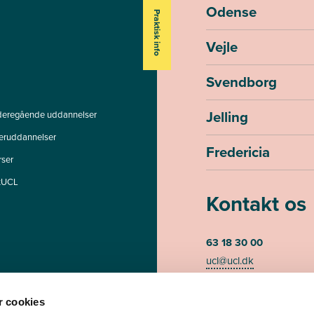
Odense
Praktisk info
Vejle
Svendborg
Jelling
deregående uddannelser
teruddannelser
Fredericia
rser
tUCL
Kontakt os
63 18 30 00
ucl@ucl.dk
Mandag - torsdag kl. 07
Fredag kl. 07.30-13.00 (te
 cookies