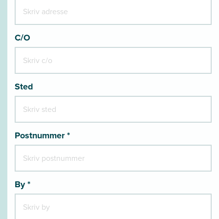
C/O
Sted
Postnummer *
By *