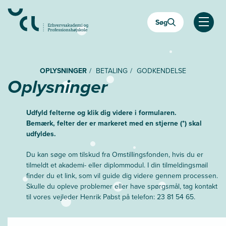
Gå
til
Søg
hovedindhold
Åben
OPLYSNINGER
BETALING
GODKENDELSE
Oplysninger
Udfyld felterne og klik dig videre i formularen.
Bemærk, felter der er markeret med en stjerne (*) skal
udfyldes.
Du kan søge om tilskud fra Omstillingsfonden, hvis du er
tilmeldt et akademi- eller diplommodul. I din tilmeldingsmail
finder du et link, som vil guide dig videre gennem processen.
Skulle du opleve problemer eller have spørgsmål, tag kontakt
til vores vejleder Henrik Pabst på telefon: 23 81 54 65.