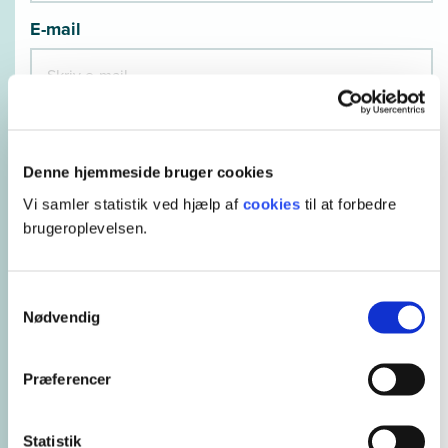
E-mail
Gentag e-mail *
Denne hjemmeside bruger cookies
Vi samler statistik ved hjælp af
cookies
til at forbedre
Telefonnummer *
brugeroplevelsen.
Samtykkevalg
Nødvendig
Bindende tilmelding
Præferencer
Jeg accepterer,
at tilmeldingen
er
bindende.
Sådan
Statistik