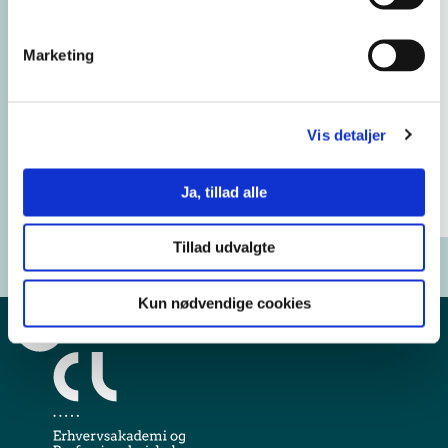
behandler vi dine
persondata
Marketing
Næste
Vis detaljer
* Påkrævet felt
Ja, tillad alle
Tillad udvalgte
Kun nødvendige cookies