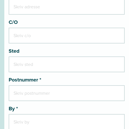
C/O
Sted
Postnummer *
By *