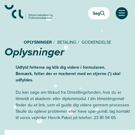
Gå
til
Søg
hovedindhold
Åben
OPLYSNINGER
BETALING
GODKENDELSE
Oplysninger
Udfyld felterne og klik dig videre i formularen.
Bemærk, felter der er markeret med en stjerne (*) skal
udfyldes.
Du kan søge om tilskud fra Omstillingsfonden, hvis du er
tilmeldt et akademi- eller diplommodul. I din tilmeldingsmail
finder du et link, som vil guide dig videre gennem processen.
Skulle du opleve problemer eller have spørgsmål, tag kontakt
til vores vejleder Henrik Pabst på telefon: 23 81 54 65.