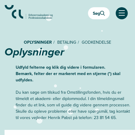
Gå
til
Søg
hovedindhold
Åben
OPLYSNINGER
BETALING
GODKENDELSE
Oplysninger
Udfyld felterne og klik dig videre i formularen.
Bemærk, felter der er markeret med en stjerne (*) skal
udfyldes.
Du kan søge om tilskud fra Omstillingsfonden, hvis du er
tilmeldt et akademi- eller diplommodul. I din tilmeldingsmail
finder du et link, som vil guide dig videre gennem processen.
Skulle du opleve problemer eller have spørgsmål, tag kontakt
til vores vejleder Henrik Pabst på telefon: 23 81 54 65.