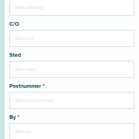
C/O
Sted
Postnummer *
By *