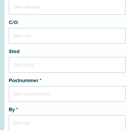
C/O
Sted
Postnummer *
By *