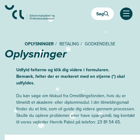
Gå
til
Søg
hovedindhold
Åben
OPLYSNINGER
BETALING
GODKENDELSE
Oplysninger
Udfyld felterne og klik dig videre i formularen.
Bemærk, felter der er markeret med en stjerne (*) skal
udfyldes.
Du kan søge om tilskud fra Omstillingsfonden, hvis du er
tilmeldt et akademi- eller diplommodul. I din tilmeldingsmail
finder du et link, som vil guide dig videre gennem processen.
Skulle du opleve problemer eller have spørgsmål, tag kontakt
til vores vejleder Henrik Pabst på telefon: 23 81 54 65.