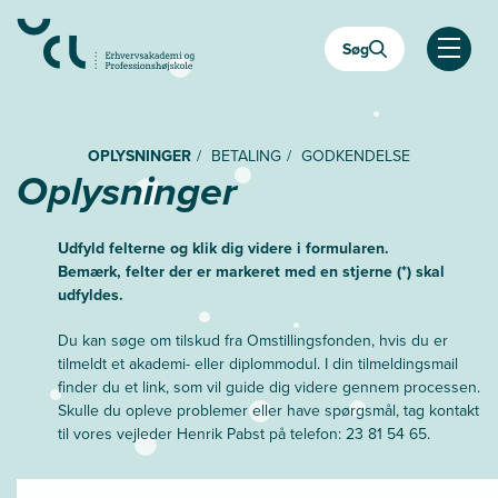
Gå
til
Søg
hovedindhold
Åben
OPLYSNINGER
BETALING
GODKENDELSE
Oplysninger
Udfyld felterne og klik dig videre i formularen.
Bemærk, felter der er markeret med en stjerne (*) skal
udfyldes.
Du kan søge om tilskud fra Omstillingsfonden, hvis du er
tilmeldt et akademi- eller diplommodul. I din tilmeldingsmail
finder du et link, som vil guide dig videre gennem processen.
Skulle du opleve problemer eller have spørgsmål, tag kontakt
til vores vejleder Henrik Pabst på telefon: 23 81 54 65.