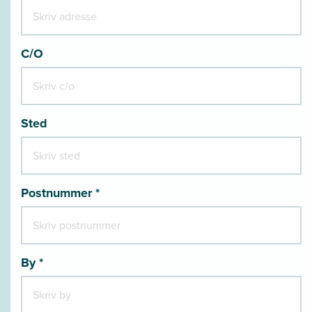
C/O
Sted
Postnummer *
By *