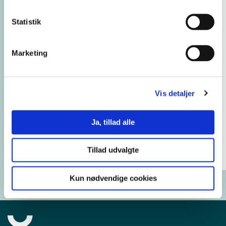
Bindende tilmelding
Jeg accepterer,
Statistik
at tilmeldingen
er
bindende.
Sådan
Marketing
behandler vi dine
persondata
Vis detaljer
Næste
Ja, tillad alle
* Påkrævet felt
Tillad udvalgte
Kun nødvendige cookies