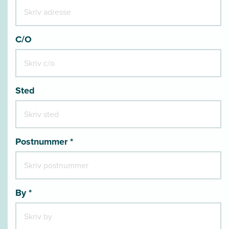
C/O
Sted
Postnummer *
By *