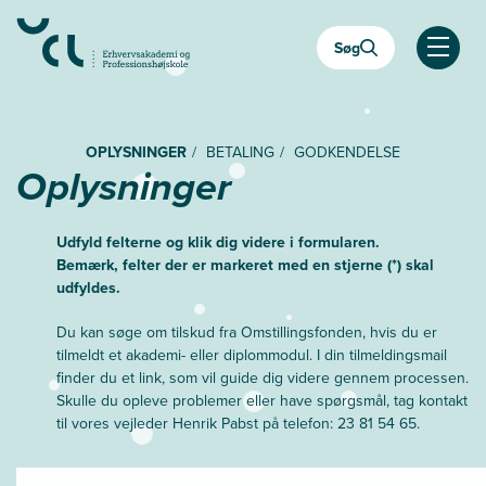
Gå
til
Søg
hovedindhold
Åben
OPLYSNINGER
BETALING
GODKENDELSE
Oplysninger
Udfyld felterne og klik dig videre i formularen.
Bemærk, felter der er markeret med en stjerne (*) skal
udfyldes.
Du kan søge om tilskud fra Omstillingsfonden, hvis du er
tilmeldt et akademi- eller diplommodul. I din tilmeldingsmail
finder du et link, som vil guide dig videre gennem processen.
Skulle du opleve problemer eller have spørgsmål, tag kontakt
til vores vejleder Henrik Pabst på telefon: 23 81 54 65.