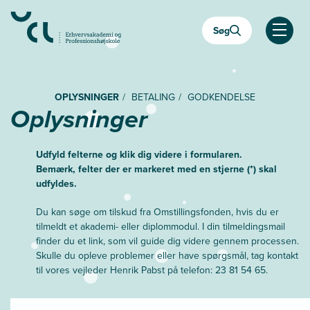
Gå
til
Søg
hovedindhold
Åben
OPLYSNINGER
BETALING
GODKENDELSE
Oplysninger
Udfyld felterne og klik dig videre i formularen.
Bemærk, felter der er markeret med en stjerne (*) skal
udfyldes.
Du kan søge om tilskud fra Omstillingsfonden, hvis du er
tilmeldt et akademi- eller diplommodul. I din tilmeldingsmail
finder du et link, som vil guide dig videre gennem processen.
Skulle du opleve problemer eller have spørgsmål, tag kontakt
til vores vejleder Henrik Pabst på telefon: 23 81 54 65.