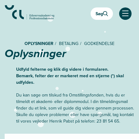
Gå
til
Søg
hovedindhold
Åben
OPLYSNINGER
BETALING
GODKENDELSE
Oplysninger
Udfyld felterne og klik dig videre i formularen.
Bemærk, felter der er markeret med en stjerne (*) skal
udfyldes.
Du kan søge om tilskud fra Omstillingsfonden, hvis du er
tilmeldt et akademi- eller diplommodul. I din tilmeldingsmail
finder du et link, som vil guide dig videre gennem processen.
Skulle du opleve problemer eller have spørgsmål, tag kontakt
til vores vejleder Henrik Pabst på telefon: 23 81 54 65.