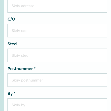
C/O
Sted
Postnummer *
By *