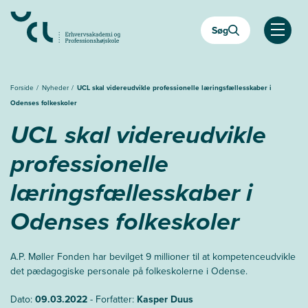
Gå
til
Søg
hovedindhold
Åben
Forside
Nyheder
UCL skal videreudvikle professionelle læringsfællesskaber i
Odenses folkeskoler
UCL skal videreudvikle
professionelle
læringsfællesskaber i
Odenses folkeskoler
A.P. Møller Fonden har bevilget 9 millioner til at kompetenceudvikle
det pædagogiske personale på folkeskolerne i Odense.
Dato:
09.03.2022
- Forfatter:
Kasper Duus