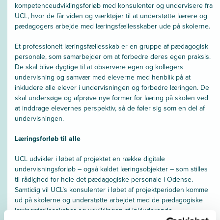
kompetenceudviklingsforløb med konsulenter og undervisere fra
UCL, hvor de får viden og værktøjer til at understøtte lærere og
pædagogers arbejde med læringsfællesskaber ude på skolerne.
Et professionelt læringsfællesskab er en gruppe af pædagogisk
personale, som samarbejder om at forbedre deres egen praksis.
De skal blive dygtige til at observere egen og kollegers
undervisning og samvær med eleverne med henblik på at
inkludere alle elever i undervisningen og forbedre læringen. De
skal undersøge og afprøve nye former for læring på skolen ved
at inddrage elevernes perspektiv, så de føler sig som en del af
undervisningen.
Læringsforløb til alle
UCL udvikler i løbet af projektet en række digitale
undervisningsforløb – også kaldet læringsobjekter – som stilles
til rådighed for hele det pædagogiske personale i Odense.
Samtidig vil UCL’s konsulenter i løbet af projektperioden komme
ud på skolerne og understøtte arbejdet med de pædagogiske
læringsfællesskaber og udviklingen af inkluderende