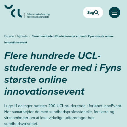
Gå
til
Søg
hovedindhold
Åben
Forside
Nyheder
Flere hundrede UCL-studerende er med i Fyns største online
innovationsevent
Flere hundrede UCL-
studerende er med i Fyns
største online
innovationsevent
I uge 11 deltager næsten 200 UCL-studerende i forløbet InnoEvent.
Her samarbejder de med sundhedsprofessionelle, forskere og
virksomheder om at løse virkelige udfordringer hos
sundhedsvæsenet.