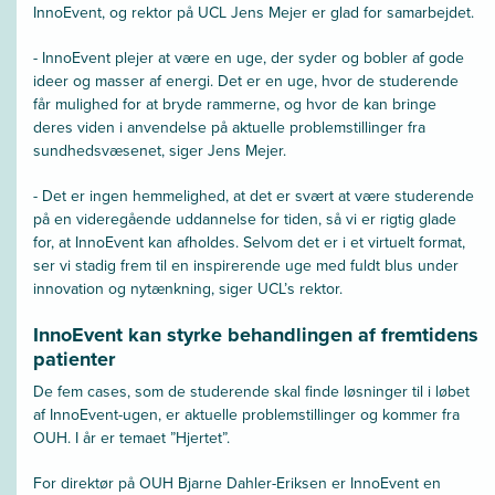
InnoEvent, og rektor på UCL Jens Mejer er glad for samarbejdet.
- InnoEvent plejer at være en uge, der syder og bobler af gode
ideer og masser af energi. Det er en uge, hvor de studerende
får mulighed for at bryde rammerne, og hvor de kan bringe
deres viden i anvendelse på aktuelle problemstillinger fra
sundhedsvæsenet, siger Jens Mejer.
- Det er ingen hemmelighed, at det er svært at være studerende
på en videregående uddannelse for tiden, så vi er rigtig glade
for, at InnoEvent kan afholdes. Selvom det er i et virtuelt format,
ser vi stadig frem til en inspirerende uge med fuldt blus under
innovation og nytænkning, siger UCL’s rektor.
InnoEvent kan styrke behandlingen af fremtidens
patienter
De fem cases, som de studerende skal finde løsninger til i løbet
af InnoEvent-ugen, er aktuelle problemstillinger og kommer fra
OUH. I år er temaet ”Hjertet”.
For direktør på OUH Bjarne Dahler-Eriksen er InnoEvent en