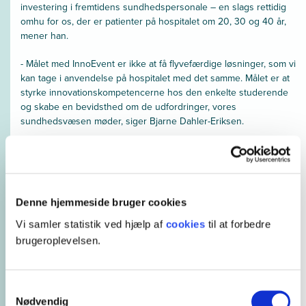
investering i fremtidens sundhedspersonale – en slags rettidig
omhu for os, der er patienter på hospitalet om 20, 30 og 40 år,
mener han.
- Målet med InnoEvent er ikke at få flyvefærdige løsninger, som vi
kan tage i anvendelse på hospitalet med det samme. Målet er at
styrke innovationskompetencerne hos den enkelte studerende
og skabe en bevidsthed om de udfordringer, vores
sundhedsvæsen møder, siger Bjarne Dahler-Eriksen.
- Vi ønsker, at fremtidens sundhedspersonale er rige på både
ideer, initiativ og evner til at samarbejde på tværs af fagligheder.
Det er InnoEvent med til at opbygge, siger OUH’s direktør.
Denne hjemmeside bruger cookies
Vindergrupperne kan få penge til
videreudvikling
Vi samler statistik ved hjælp af
cookies
til at forbedre
brugeroplevelsen.
Fredag den 19. marts afsluttes InnoEvent med en finale. Her
kårer et dommerpanel bestående af eksperter fra
sundhedsvæsenet, UCL og private virksomheder 10 case-
vindere for hhv. bedste idé og bedste proces.
Samtykkevalg
Nødvendig