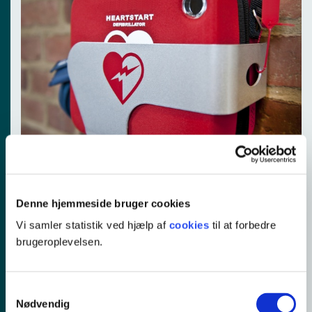
Oversigt over Safety Points Niels Bohrs Allé
Oversigt over Safety Points Seebladsgade
Denne hjemmeside bruger cookies
Oversigt over Safety Points Boulevarden
Vi samler statistik ved hjælp af
cookies
til at forbedre
brugeroplevelsen.
Oversigt over Safety Points Klostervænget
Oversigt over Safety Points Stationsvej
Samtykkevalg
Nødvendig