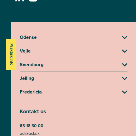
Odense
Praktisk info
Vejle
Svendborg
Jelling
Fredericia
Kontakt os
63 18 30 00
ucl@ucl.dk