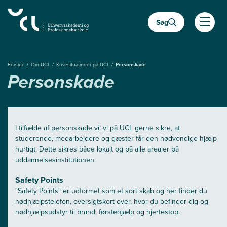
Gå
til
Søg
hovedindhold
Åben
Forside
Om UCL
Krisesituationer på UCL
Personskade
Personskade
I tilfælde af personskade vil vi på UCL gerne sikre, at
studerende, medarbejdere og gæster får den nødvendige hjælp
hurtigt. Dette sikres både lokalt og på alle arealer på
uddannelsesinstitutionen.
Safety Points
"Safety Points" er udformet som et sort skab og her finder du
nødhjælpstelefon, oversigtskort over, hvor du befinder dig og
nødhjælpsudstyr til brand, førstehjælp og hjertestop.