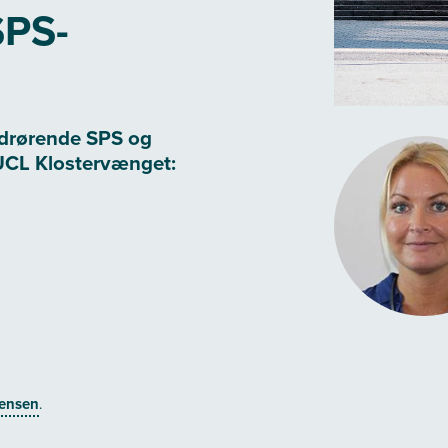
SPS-
edrørende SPS og
 UCL Klostervænget:
Jensen
.