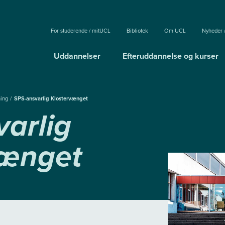
For studerende / mitUCL
Bibliotek
Om UCL
Nyheder 
Uddannelser
Efteruddannelse og kurser
ning
SPS-ansvarlig Klostervænget
arlig
vænget