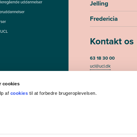
Jelling
deregående uddannelser
teruddannelser
Fredericia
rser
tUCL
Kontakt os
63 18 30 00
ucl@ucl.dk
Mandag - torsdag kl. 07
Fredag kl. 07.30-13.00 (te
 cookies
lp af
cookies
til at forbedre brugeroplevelsen.
CVR-nummer 3085948
EAN/GLN nummer 579