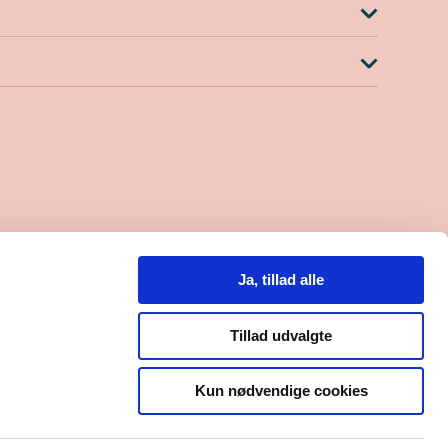
.30-15.00
lefon til kl. 14.00)
Ja, tillad alle
0
8000559684
Tillad udvalgte
Kun nødvendige cookies