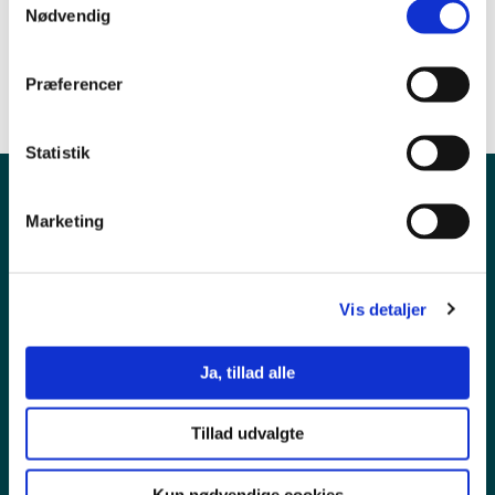
Pædagogik og undervisning
Nødvendig
Sundhed og socialt arbejde
Præferencer
Statistik
Marketing
Vis detaljer
Ja, tillad alle
Pressekontakt
Tillad udvalgte
Ledige stillinger
Kun nødvendige cookies