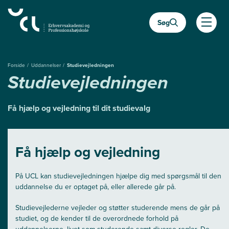
Gå
til
Søg
hovedindhold
Åben
Forside
Uddannelser
Studievejledningen
Studievejledningen
Få hjælp og vejledning til dit studievalg
Få hjælp og vejledning
På UCL kan studievejledningen hjælpe dig med spørgsmål til den
uddannelse du er optaget på, eller allerede går på.
Studievejlederne vejleder og støtter studerende mens de går på
studiet, og de kender til de overordnede forhold på