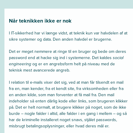
Når teknikken ikke er nok
I IT-sikkerhed har vi længe vidst, at teknik kun var halvdelen af at
sikre systemer og data. Den anden halvdel er brugerne.
Det er meget nemmere at ringe til en bruger og bede om deres
password end at hacke sig ind i systemerne. Det kaldes
social
engineering
og er en angrebsform helt på niveau med de
teknisk mest avancerede angreb.
I relation til e-mails viser det sig, ved at man får tilsendt en mail
fra en, man kender, fra et kendt site, fra virksomheden eller fra
en anden kilde, som man forventer at få mail fra. Den mail
indeholder så enten dårlig kode eller links, som brugeren klikker
på. Det er helt normalt, at brugere klikker på noget, som de ikke
burde – nogle falder i altid, alle falder i en gang i mellem – og så
har de kriminelle installeret noget snavs, stjålet passwords,
misbrugt betalingsoplysninger, eller hvad deres mål er.