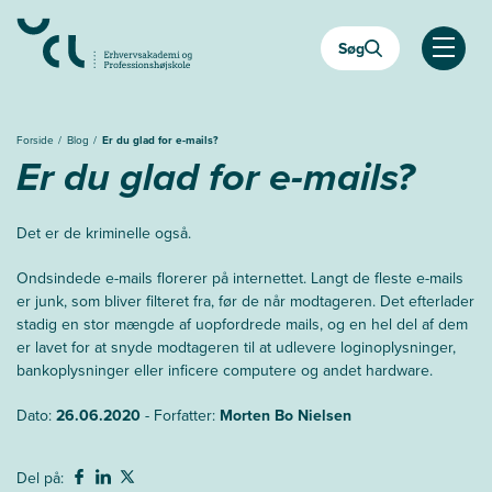
Gå
til
Søg
hovedindhold
Åben
Forside
Blog
Er du glad for e-mails?
Er du glad for e-mails?
Det er de kriminelle også.
Ondsindede e-mails florerer på internettet. Langt de fleste e-mails
er junk, som bliver filteret fra, før de når modtageren. Det efterlader
stadig en stor mængde af uopfordrede mails, og en hel del af dem
er lavet for at snyde modtageren til at udlevere loginoplysninger,
bankoplysninger eller inficere computere og andet hardware.
Dato:
26.06.2020
- Forfatter:
Morten Bo Nielsen
Del på: