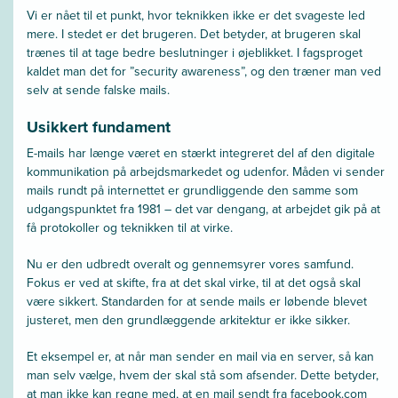
Vi er nået til et punkt, hvor teknikken ikke er det svageste led
mere. I stedet er det brugeren. Det betyder, at brugeren skal
trænes til at tage bedre beslutninger i øjeblikket. I fagsproget
kaldet man det for ”security awareness”, og den træner man ved
selv at sende falske mails.
Usikkert fundament
E-mails har længe været en stærkt integreret del af den digitale
kommunikation på arbejdsmarkedet og udenfor. Måden vi sender
mails rundt på internettet er grundliggende den samme som
udgangspunktet fra 1981 – det var dengang, at arbejdet gik på at
få protokoller og teknikken til at virke.
Nu er den udbredt overalt og gennemsyrer vores samfund.
Fokus er ved at skifte, fra at det skal virke, til at det også skal
være sikkert. Standarden for at sende mails er løbende blevet
justeret, men den grundlæggende arkitektur er ikke sikker.
Et eksempel er, at når man sender en mail via en server, så kan
man selv vælge, hvem der skal stå som afsender. Dette betyder,
at man ikke kan regne med, at en mail sendt fra facebook.com