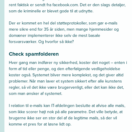
rent faktisk er sendt fra facebook.com. Det er den slags detaljer,
som de kriminelle er blevet gode til at udnytte.
Der er kommet en hel del støtteprotokoller, som gør e-mails
mere sikre end for 35 år siden, men mange hjemmesider og
domæner implementerer ikke selv de mest basale
forsvarsværker. Og hvorfor så ikke?
Check spamfolderen
Hver gang man indfører ny sikkerhed, koster det noget – enten i
form af tid eller penge, og den efterfølgende vedligeholdelse
koster også. Systemet bliver mere komplekst, og det giver altid
problemer. Når man laver et system sikkert efter alle kunstens
regler, så vil det ikke være brugervenligt, eller det kan ikke det,
som man ønsker af systemet.
I relation til e-mails kan IT-afdelingen beslutte at afvise alle mails,
som ikke scorer højt nok på alle parametre. Det ville betyde, at
brugerne ikke ser en stor del af de legitime mails, så der vil
komme et pres for at løsne lidt op.