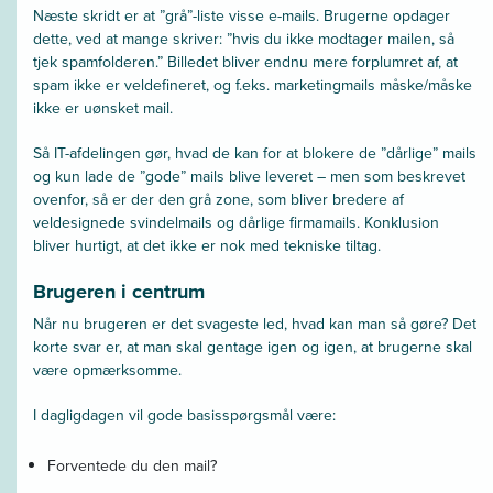
Næste skridt er at ”grå”-liste visse e-mails. Brugerne opdager
dette, ved at mange skriver: ”hvis du ikke modtager mailen, så
tjek spamfolderen.” Billedet bliver endnu mere forplumret af, at
spam ikke er veldefineret, og f.eks. marketingmails måske/måske
ikke er uønsket mail.
Så IT-afdelingen gør, hvad de kan for at blokere de ”dårlige” mails
og kun lade de ”gode” mails blive leveret – men som beskrevet
ovenfor, så er der den grå zone, som bliver bredere af
veldesignede svindelmails og dårlige firmamails. Konklusion
bliver hurtigt, at det ikke er nok med tekniske tiltag.
Brugeren i centrum
Når nu brugeren er det svageste led, hvad kan man så gøre? Det
korte svar er, at man skal gentage igen og igen, at brugerne skal
være opmærksomme.
I dagligdagen vil gode basisspørgsmål være:
Forventede du den mail?