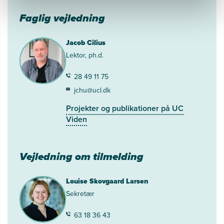
Faglig vejledning
Jacob Cilius
Lektor, ph.d.
28 49 11 75
jchu@ucl.dk
Projekter og publikationer på UC
Viden
Vejledning om tilmelding
Louise Skovgaard Larsen
Sekretær
63 18 36 43