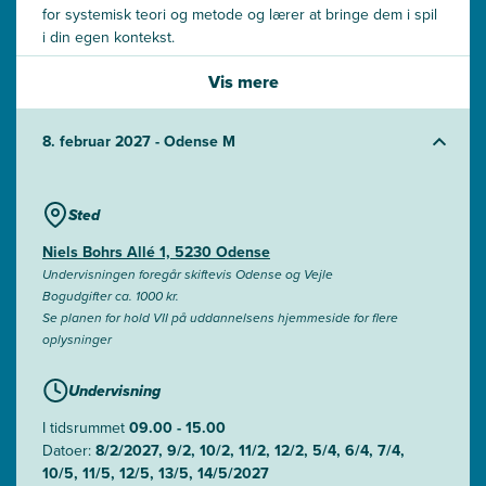
for systemisk teori og metode og lærer at bringe dem i spil
i din egen kontekst.
Vis mere
Fra indsigt til handling
Du trænes i at omsætte systemisk tænkning til konkrete
redskaber, der styrker din praksis.
8. februar 2027 - Odense M
Sted
Niels Bohrs Allé 1, 5230 Odense
Undervisningen foregår skiftevis Odense og Vejle
Bogudgifter ca. 1000 kr.
Se planen for hold VII på uddannelsens hjemmeside for flere
oplysninger
Undervisning
I tidsrummet
09.00 - 15.00
Datoer:
8/2/2027, 9/2, 10/2, 11/2, 12/2, 5/4, 6/4, 7/4,
10/5, 11/5, 12/5, 13/5, 14/5/2027