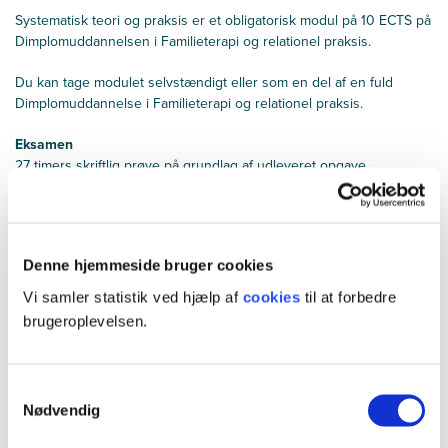
Systematisk teori og praksis er et obligatorisk modul på 10 ECTS på
Dimplomuddannelsen i Familieterapi og relationel praksis.
Du kan tage modulet selvstændigt eller som en del af en fuld
Dimplomuddannelse i Familieterapi og relationel praksis.
Eksamen
27 timers skriftlig prøve på grundlag af udleveret opgave
Familieterapi og relationel praksis
Uddannelsens studieordning
Denne hjemmeside bruger cookies
Fuld diplomuddannelse i familieterapi og relationel praksis
Vi samler statistik ved hjælp af
cookies
til at forbedre
brugeroplevelsen.
30 ECTS
Obligatoriske moduler
15 ECTS
Valgfrie moduler
Samtykkevalg
Nødvendig
15 ECTS
Afgangsprojekt