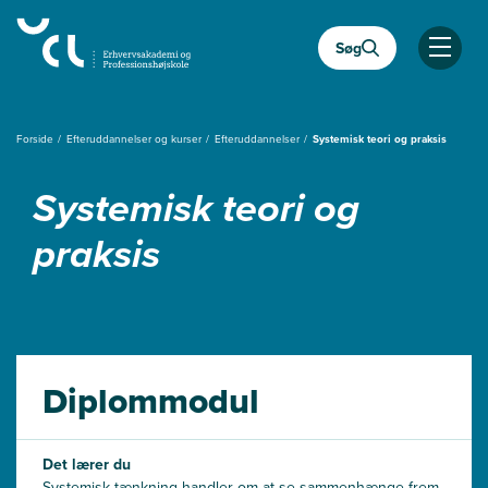
Gå
til
Søg
hovedindhold
Åben
Forside
Efteruddannelser og kurser
Efteruddannelser
Systemisk teori og praksis
Systemisk teori og
praksis
Diplommodul
Det lærer du
Systemisk tænkning handler om at se sammenhænge frem