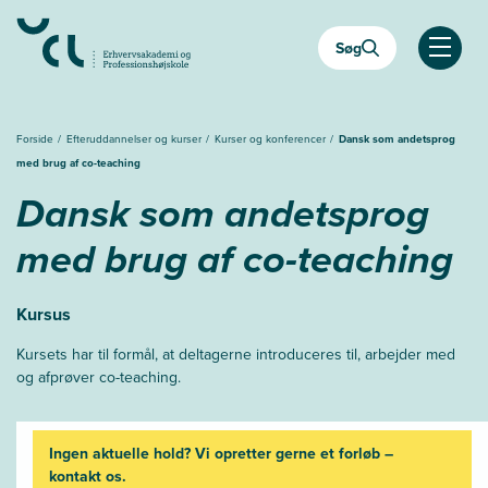
Gå
til
Søg
hovedindhold
Åben
Forside
Efteruddannelser og kurser
Kurser og konferencer
Dansk som andetsprog
med brug af co-teaching
Dansk som andetsprog
med brug af co-teaching
Kursus
Kursets har til formål, at deltagerne introduceres til, arbejder med
og afprøver co-teaching.
Ingen aktuelle hold? Vi opretter gerne et forløb –
kontakt os.