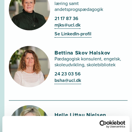
læring samt
andetsprogspædagogik
21 17 87 36
mjks@ucl.dk
Se LinkedIn-profil
Bettina Skov Halskov
Pædagogisk konsulent, engelsk,
skoleudvikling, skolebibliotek
24 23 03 56
bsha@ucl.dk
Helle Littau Nielsen
Studiesekretær
63 18 40 14