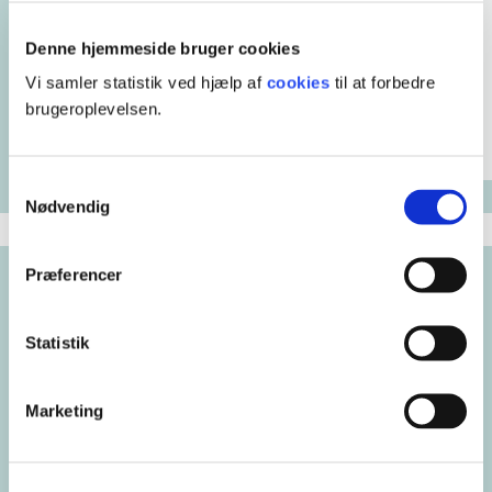
hsni1@ucl.dk
Denne hjemmeside bruger cookies
Vi samler statistik ved hjælp af
cookies
til at forbedre
brugeroplevelsen.
Del på:
Samtykkevalg
Nødvendig
Præferencer
Datoer og tilmeld
Statistik
Fornavn
Marketing