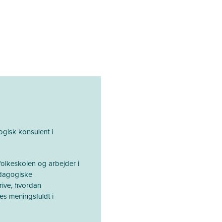
gisk konsulent i
folkeskolen og arbejder i
ædagogiske
krive, hvordan
es meningsfuldt i