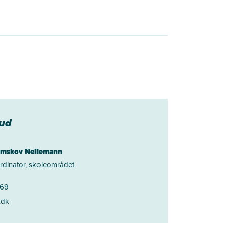
kud
lmskov Nellemann
dinator, skoleområdet
 69
.dk