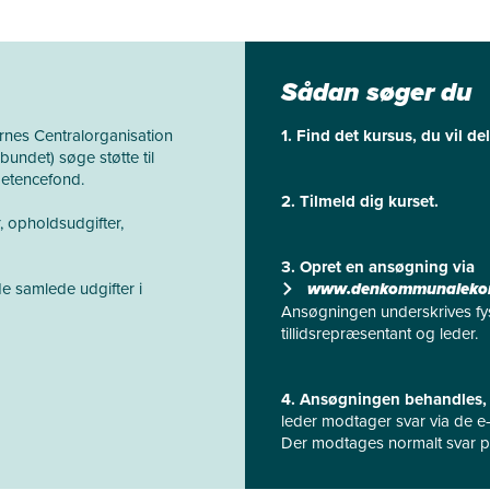
Sådan søger du
nes Centralorganisation
1. Find det kursus, du vil de
ndet) søge støtte til
etencefond.
2. Tilmeld dig kurset.
, opholdsudgifter,
3. Opret en ansøgning via
e samlede udgifter i
www.denkommunalekom
Ansøgningen underskrives fysis
tillidsrepræsentant og leder.
4. Ansøgningen behandles,
leder modtager svar via de e-
Der modtages normalt svar p