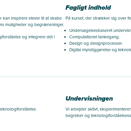
Fagligt indhold
 kan inspirere elever til at skabe
På kurset, der strækker sig over f
iens muligheder og begrænsninger.
Undersøgelsesbaseret undervis
giforståelse
og integrere det i
Computationel tankegang.
Design og designprocesser.
Digital myndiggørelse og teknol
Undervisningen
 tek
nologiforståelse
.
Vi arbejder aktivt, eksperimente
begreber og teknologiforståelses