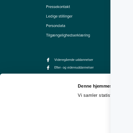
Pressekontakt
Vi
Ledige stillinger
Ef
Persondata
Ku
Tilgængelighedserklæring
mi
Videregående uddannelser
Efter- og videreuddannelser
Denne hjemmeside bruger
Vi samler statistik ved hjæ