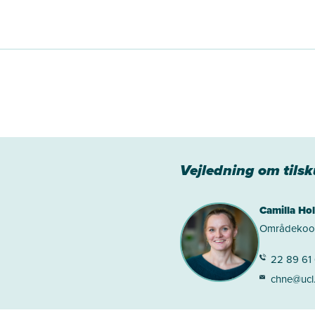
Vejledning om tils
Camilla Ho
Områdekoor
22 89 61
chne@ucl