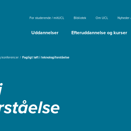
For studerende / mitUCL
Bibliotek
Om UCL
Nyheder 
Uddannelser
Efteruddannelse og kurser
g konferencer
Fagligt løft i teknologiforståelse
i
rståelse