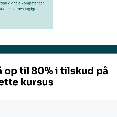
vordan digitale kompetencer
rke elevernes faglige
Odense
Praktisk info
Vejle
Svendborg