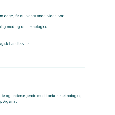
em dage, får du blandt andet viden om:
ning med og om teknologier.
ogisk handleevne.
rende og undersøgende med konkrete teknologier,
spørgsmål.