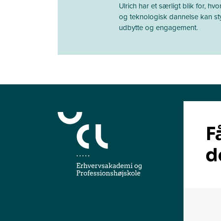
Ulrich har et særligt blik for, h
og teknologisk dannelse kan sty
udbytte og engagement.