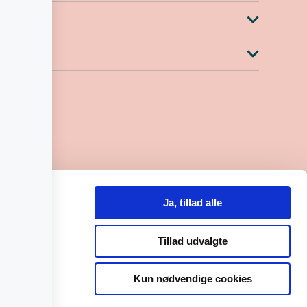
.30-15.00
lefon til kl. 14.00)
Ja, tillad alle
0
8000559684
Tillad udvalgte
Kun nødvendige cookies