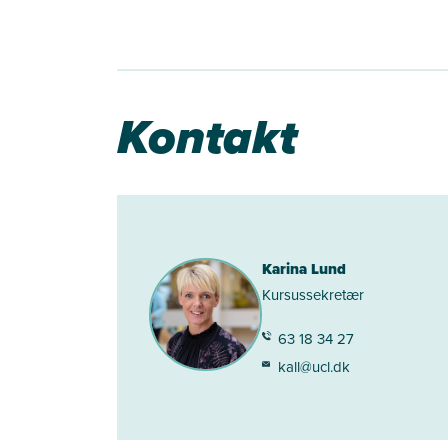
Kontakt
Karina Lund
Kursussekretær
63 18 34 27
kall@ucl.dk