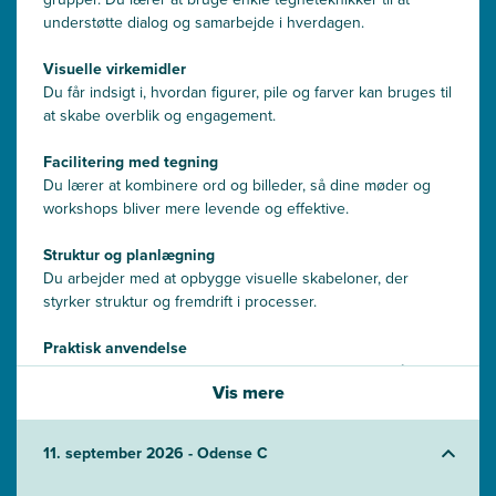
understøtte dialog og samarbejde i hverdagen.
Visuelle virkemidler
Du får indsigt i, hvordan figurer, pile og farver kan bruges til
at skabe overblik og engagement.
Facilitering med tegning
Du lærer at kombinere ord og billeder, så dine møder og
workshops bliver mere levende og effektive.
Struktur og planlægning
Du arbejder med at opbygge visuelle skabeloner, der
styrker struktur og fremdrift i processer.
Praktisk anvendelse
Du afprøver teknikkerne i realistiske situationer og får
Vis mere
feedback, så du kan bruge dem direkte i dit arbejde.
11. september 2026 - Odense C