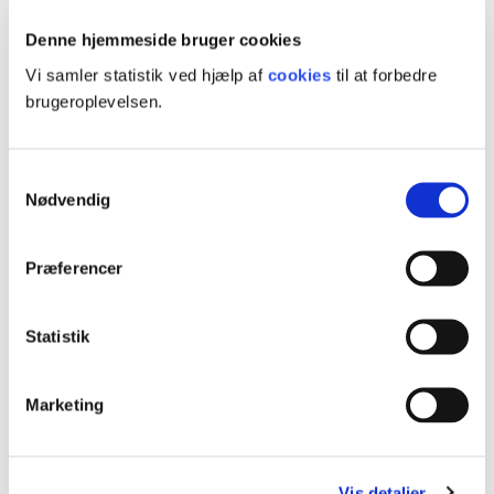
og gerne vil udvide din værktøjskasse med visuelle metoder.
Denne hjemmeside bruger cookies
Vi samler statistik ved hjælp af
cookies
til at forbedre
brugeroplevelsen.
Samtykkevalg
Nødvendig
Præferencer
Statistik
Marketing
Tilskud
Vis detaljer