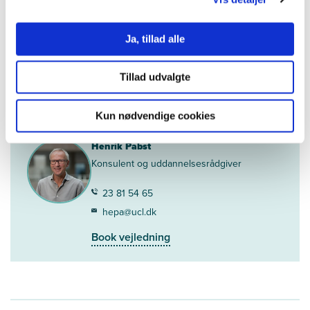
Få hele eller dele af din efteruddannelse betalt. Der er forskellige
støttemuligheder - afhængig af, hvor du er ansat.
Ja, tillad alle
Test om du kan få tilskud
Tillad udvalgte
Book vejledning
Kun nødvendige cookies
Henrik Pabst
Konsulent og uddannelsesrådgiver
23 81 54 65
hepa@ucl.dk
Book vejledning