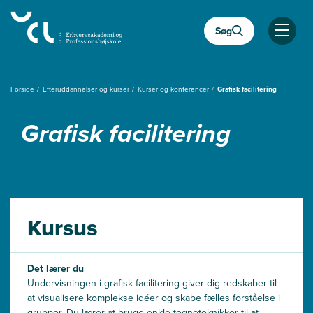
Gå
til
Søg
hovedindhold
Åben
Forside
Efteruddannelser og kurser
Kurser og konferencer
Grafisk facilitering
Grafisk facilitering
Kursus
Det lærer du
Undervisningen i grafisk facilitering giver dig redskaber til
at visualisere komplekse idéer og skabe fælles forståelse i
grupper. Du lærer at bruge enkle tegneteknikker til at