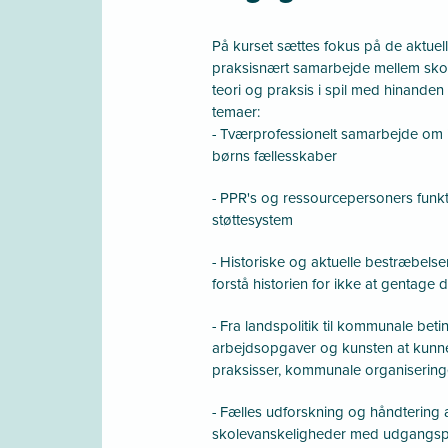
På kurset sættes fokus på de aktue
praksisnært samarbejde mellem skol
teori og praksis i spil med hinand
temaer:
- Tværprofessionelt samarbejde om i
børns fællesskaber
- PPR's og ressourcepersoners funkt
støttesystem
- Historiske og aktuelle bestræbelse
forstå historien for ikke at gentage 
- Fra landspolitik til kommunale be
arbejdsopgaver og kunsten at kunne
praksisser, kommunale organiseringer
- Fælles udforskning og håndtering af
skolevanskeligheder med udgangsp