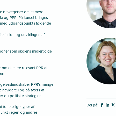
lle bevægelser om et mere
e og PPR. På kurset bringes
en med udgangspunkt i følgende
nklusion og udviklingen af
ioner som skolens midlertidige
r om et mere relevant PPR at
den
tingelseslandskaber PPR's mange
 navigere i og på tværs af
 og politiske strategier
Del på:
 forskellige typer af
unkt i egen og andres