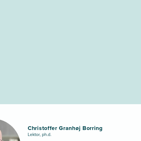
Christoffer Granhøj Borring
Lektor, ph.d.