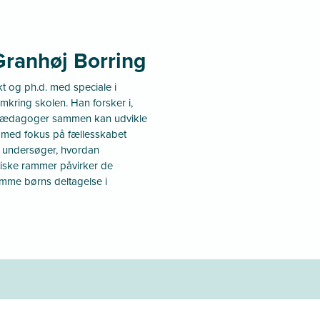
Granhøj Borring
kt og ph.d. med speciale i
mkring skolen. Han forsker i,
 pædagoger sammen kan udvikle
 med fokus på fællesskabet
er undersøger, hvordan
itiske rammer påvirker de
emme børns deltagelse i