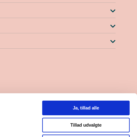
.30-15.00
lefon til kl. 14.00)
Ja, tillad alle
0
8000559684
Tillad udvalgte