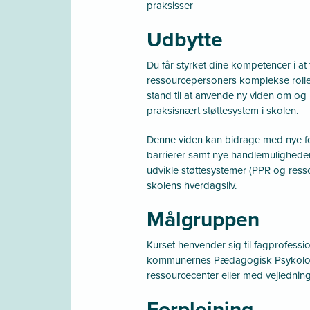
praksisser
Udbytte
Du får styrket dine kompetencer i at
ressourcepersoners komplekse rolle o
stand til at anvende ny viden om og
praksisnært støttesystem i skolen.
Denne viden kan bidrage med nye fo
barrierer samt nye handlemuligheder 
udvikle støttesystemer (PPR og resso
skolens hverdagsliv.
Målgruppen
Kurset henvender sig til fagprofessio
kommunernes Pædagogisk Psykologi
ressourcecenter eller med vejlednin
Forplejning