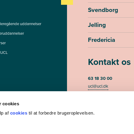
Svendborg
Jelling
deregående uddannelser
teruddannelser
Fredericia
rser
tUCL
Kontakt os
63 18 30 00
ucl@ucl.dk
Mandag - torsdag kl. 07
Fredag kl. 07.30-13.00 (te
 cookies
lp af
cookies
til at forbedre brugeroplevelsen.
CVR-nummer 3085948
EAN/GLN nummer 579