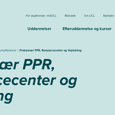
For studerende / mitUCL
Bibliotek
Om UCL
Nyheder 
Uddannelser
Efteruddannelse og kurser
g konferencer
Praksisnær PPR, Ressourcecenter og Vejledning
nær PPR,
cecenter og
ng