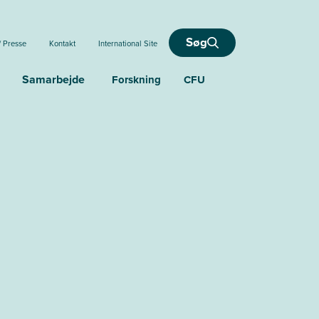
Søg
/ Presse
Kontakt
International Site
Samarbejde
Forskning
CFU