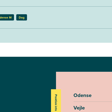
dense M
Dag
Odense
Praktisk info
Vejle