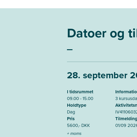
Datoer og t
28. september 
I tidsrummet
Informati
09.00 - 15.00
3 kursusd
Holdtype
Aktivitet
Dag
IV4110603
Pris
Tilmelding
5600,- DKK
01/09 202
+ moms