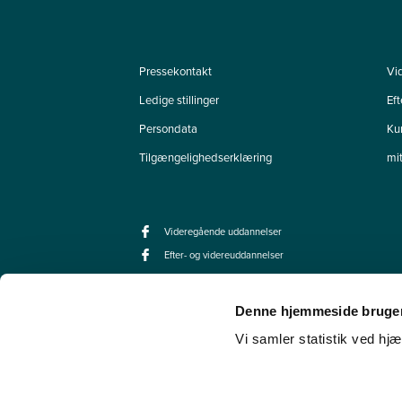
Pressekontakt
Vi
Ledige stillinger
Ef
Persondata
Ku
Tilgængelighedserklæring
mi
Videregående uddannelser
Efter- og videreuddannelser
Denne hjemmeside bruger
Vi samler statistik ved hjæ