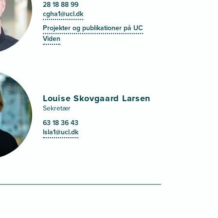
28 18 88 99
cgha1@ucl.dk
Projekter og publikationer på UC
Viden
Louise Skovgaard Larsen
Sekretær
63 18 36 43
lsla1@ucl.dk