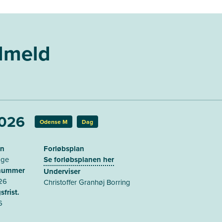
ilmeld
2026
Odense M
Dag
on
Forløbsplan
age
Se forløbsplanen her
snummer
Underviser
26
Christoffer Granhøj Borring
sfrist.
6