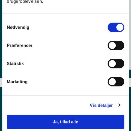
brugeroplevelsen.
Jon Bloch Skipper
Samtykkevalg
Uddannelsesleder, Ledelse og
Nødvendig
Organisation
20 25 36 28
Præferencer
jbsk@ucl.dk
Statistik
Marketing
Vis detaljer
Ja, tillad alle