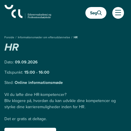
Gå
til
Søg
hovedindhold
Åben
Forside
Informationsmøder om efteruddannelse
HR
HR
Dato:
09.09.2026
Tidspunkt:
15:00 - 16:00
Sted:
Online informationsmøde
Vil du løfte dine HR-kompetencer?
Bliv klogere på, hvordan du kan udvikle dine kompetencer og
styrke dine karrieremuligheder inden for HR.
Det er gratis at deltage.